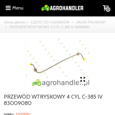
Menu
0
Strona główna
>
CZĘŚCI DO CIĄGNIKÓW
>
UKŁAD PALIWOWY
>
PRZEWÓD WTRYSKOWY 4 CYL C-385 IV 83009080
PRZEWÓD WTRYSKOWY 4 CYL C-385 IV
83009080
Indeks:
83009080