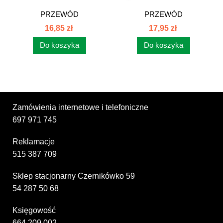
PRZEWÓD
PRZEWÓD
WTRYSKOWY 4 CYL C-
WTRYSKOWY 4 CYL C-
16,85 zł
17,95 zł
385 I...
385 II...
Do koszyka
Do koszyka
Zamówienia internetowe i telefoniczne
697 971 745
Reklamacje
515 387 709
Sklep stacjonarny Czernikówko 59
54 287 50 68
Księgowość
664 209 002