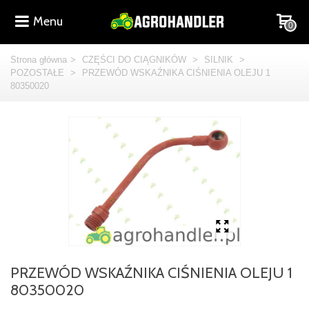
Menu
0
Strona główna
>
CZĘŚCI DO CIĄGNIKÓW
>
SILNIK
>
POZOSTAŁE
>
PRZEWÓD WSKAŹNIKA CIŚNIENIA OLEJU 1
80350020
PRZEWÓD WSKAŹNIKA CIŚNIENIA OLEJU 1
80350020