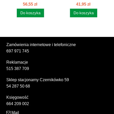
ALTERNATORA PASEK...
OLEJU II C-385...
56,55 zł
41,95 zł
Do koszyka
Do koszyka
Zamówienia internetowe i telefoniczne
697 971 745
Reklamacje
515 387 709
Sklep stacjonarny Czernikówko 59
54 287 50 68
Księgowość
664 209 002
Mail