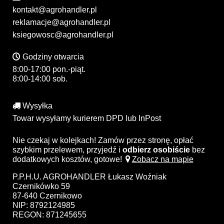
kontakt@agrohandler.pl
reklamacje@agrohandler.pl
ksiegowosc@agrohandler.pl
Godziny otwarcia
8:00-17:00 pon.-piąt.
8:00-14:00 sob.
Wysyłka
Towar wysyłamy kurierem DPD lub InPost
Nie czekaj w kolejkach! Zamów przez stronę, opłać
szybkim przelewem, przyjedź i
odbierz osobiście
bez
dodatkowych kosztów, gotowe!
Zobacz na mapie
P.P.H.U. AGROHANDLER Łukasz Woźniak
Czernikówko 59
87-640 Czernikowo
NIP: 8792124985
REGON: 871245655