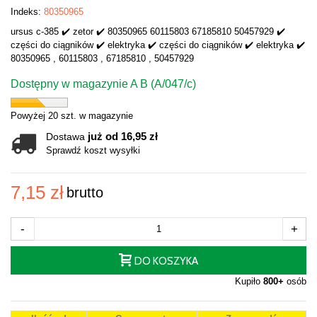
Indeks:
80350965
ursus c-385 ✔️ zetor ✔️ 80350965 60115803 67185810 50457929 ✔️
części do ciągników ✔️ elektryka ✔️ części do ciągników ✔️ elektryka ✔️
80350965 , 60115803 , 67185810 , 50457929
Dostępny w magazynie A B (A/047/c)
Powyżej 20 szt. w magazynie
już od 16,95 zł
Dostawa
Sprawdź koszt wysyłki
7,15 zł
brutto
-
+
DO KOSZYKA
Kupiło
800+
osób