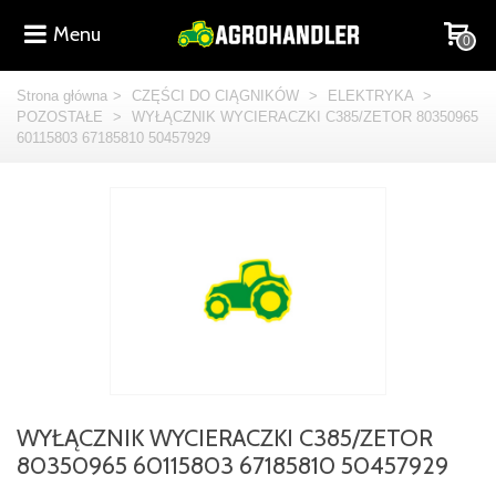
Menu
0
Strona główna
>
CZĘŚCI DO CIĄGNIKÓW
>
ELEKTRYKA
>
POZOSTAŁE
>
WYŁĄCZNIK WYCIERACZKI C385/ZETOR 80350965
60115803 67185810 50457929
WYŁĄCZNIK WYCIERACZKI C385/ZETOR
80350965 60115803 67185810 50457929