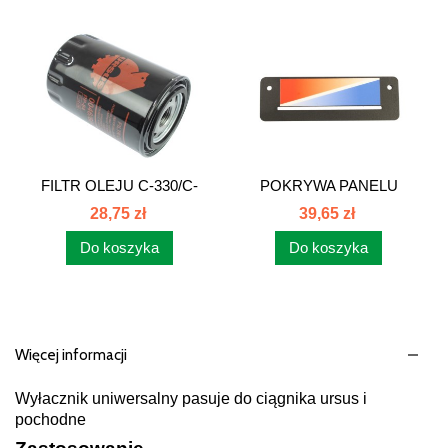
FILTR OLEJU C-330/C-
POKRYWA PANELU
360 URSUS...
STERUJĄCEGO...
28,75 zł
39,65 zł
Do koszyka
Do koszyka
Więcej informacji
Wyłacznik uniwersalny pasuje do ciągnika ursus i
pochodne