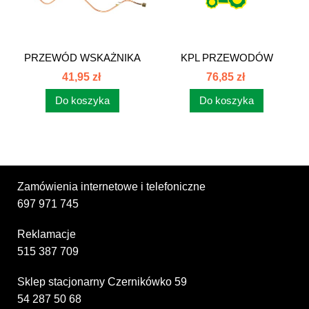
PRZEWÓD WSKAŻNIKA
KPL PRZEWODÓW
OLEJU II C-385...
AKUM.4 80350102
41,95 zł
76,85 zł
Do koszyka
Do koszyka
Zamówienia internetowe i telefoniczne
697 971 745
Reklamacje
515 387 709
Sklep stacjonarny Czernikówko 59
54 287 50 68