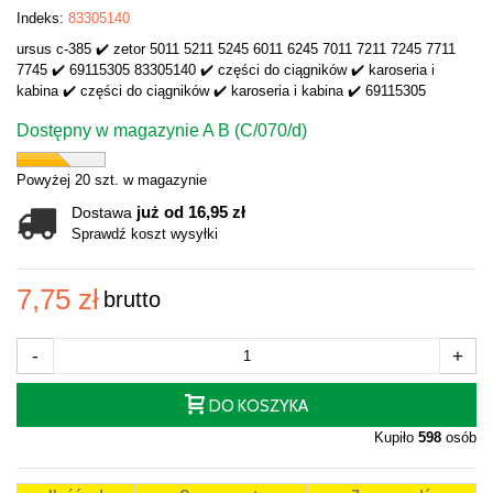
Indeks:
83305140
ursus c-385 ✔️ zetor 5011 5211 5245 6011 6245 7011 7211 7245 7711
7745 ✔️ 69115305 83305140 ✔️ części do ciągników ✔️ karoseria i
kabina ✔️ części do ciągników ✔️ karoseria i kabina ✔️ 69115305
Dostępny w magazynie A B (C/070/d)
Powyżej 20 szt. w magazynie
już od 16,95 zł
Dostawa
Sprawdź koszt wysyłki
7,75 zł
brutto
-
+
DO KOSZYKA
Kupiło
598
osób