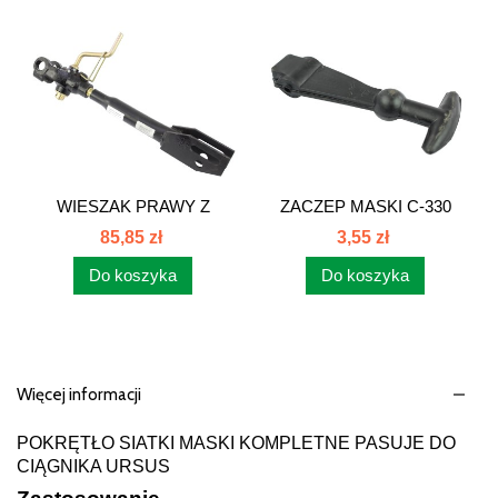
WIESZAK PRAWY Z
ZACZEP MASKI C-330
KORBĄ C-360...
50/02-332/0...
85,85 zł
3,55 zł
Do koszyka
Do koszyka
Więcej informacji
POKRĘTŁO SIATKI MASKI KOMPLETNE PASUJE DO
CIĄGNIKA URSUS