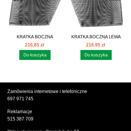
KRATKA BOCZNA
KRATKA BOCZNA LEWA
PRAWA 83305010
83305020
216,85 zł
216,95 zł
Do koszyka
Do koszyka
Zamówienia internetowe i telefoniczne
697 971 745
Reklamacje
515 387 709