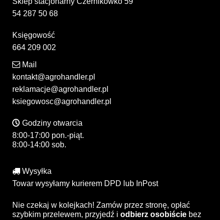
Sklep stacjonarny Czernikówko 59
54 287 50 68
Księgowość
664 209 002
Mail
kontakt@agrohandler.pl
reklamacje@agrohandler.pl
ksiegowosc@agrohandler.pl
Godziny otwarcia
8:00-17:00 pon.-piąt.
8:00-14:00 sob.
Wysyłka
Towar wysyłamy kurierem DPD lub InPost
Nie czekaj w kolejkach! Zamów przez stronę, opłać
szybkim przelewem, przyjedź i
odbierz osobiście
bez