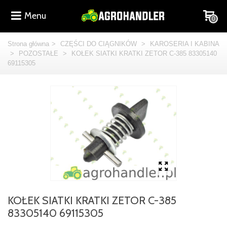
Menu
0
Strona główna
>
CZĘŚCI DO CIĄGNIKÓW
>
KAROSERIA I KABINA
>
POZOSTAŁE
>
KOŁEK SIATKI KRATKI ZETOR C-385 83305140
69115305
KOŁEK SIATKI KRATKI ZETOR C-385
83305140 69115305