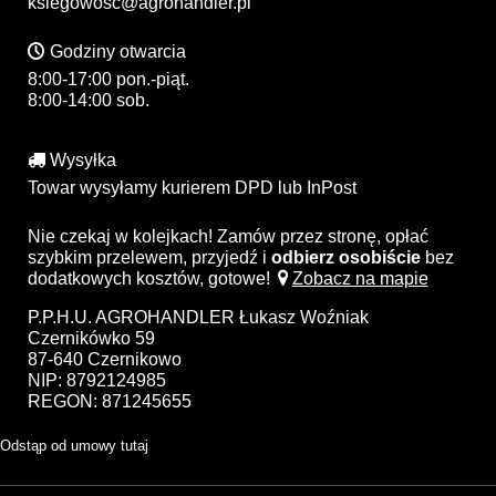
ksiegowosc@agrohandler.pl
Godziny otwarcia
8:00-17:00 pon.-piąt.
8:00-14:00 sob.
Wysyłka
Towar wysyłamy kurierem DPD lub InPost
Nie czekaj w kolejkach! Zamów przez stronę, opłać
szybkim przelewem, przyjedź i
odbierz osobiście
bez
dodatkowych kosztów, gotowe!
Zobacz na mapie
P.P.H.U. AGROHANDLER Łukasz Woźniak
Czernikówko 59
87-640 Czernikowo
NIP: 8792124985
REGON: 871245655
Odstąp od umowy tutaj