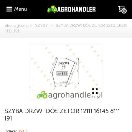
Menu
0
Strona główna
>
SZYBY
>
SZYBA DRZWI DÓŁ ZETOR 12111 16145
8111 191
SZYBA DRZWI DÓŁ ZETOR 12111 16145 8111
191
Indeks:
191 /