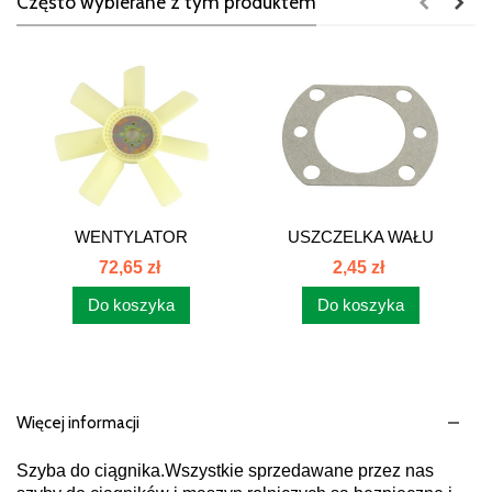
Często wybierane z tym produktem
WENTYLATOR
USZCZELKA WAŁU
CHŁODNICY...
PRZEDNIEGO...
72,65 zł
2,45 zł
Do koszyka
Do koszyka
Więcej informacji
Szyba do ciągnika.Wszystkie sprzedawane przez nas