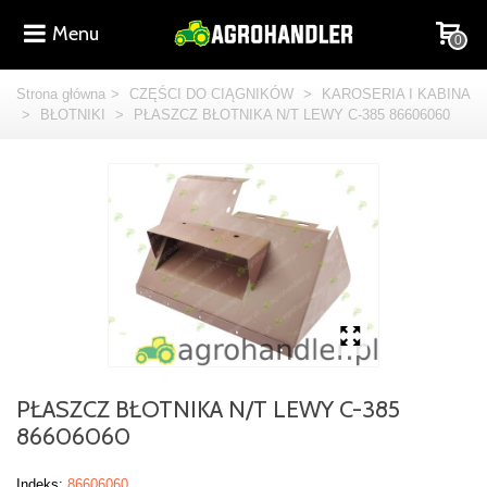
Menu
0
Strona główna
>
CZĘŚCI DO CIĄGNIKÓW
>
KAROSERIA I KABINA
>
BŁOTNIKI
>
PŁASZCZ BŁOTNIKA N/T LEWY C-385 86606060
PŁASZCZ BŁOTNIKA N/T LEWY C-385
86606060
Indeks:
86606060