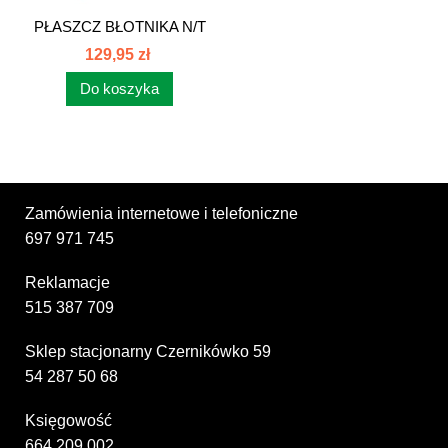
PŁASZCZ BŁOTNIKA N/T
PRAWY C-385...
129,95 zł
Do koszyka
Zamówienia internetowe i telefoniczne
697 971 745
Reklamacje
515 387 709
Sklep stacjonarny Czernikówko 59
54 287 50 68
Księgowość
664 209 002