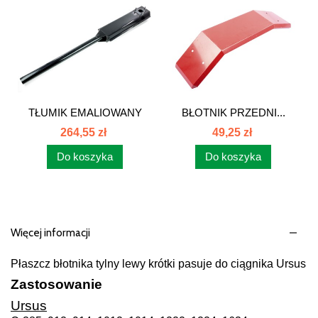
TŁUMIK EMALIOWANY
BŁOTNIK PRZEDNI...
BOCZNY...
264,55 zł
49,25 zł
Do koszyka
Do koszyka
Więcej informacji
Płaszcz błotnika tylny lewy krótki pasuje do ciągnika Ursus
Zastosowanie
Ursus