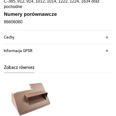
C-385, 912, 914, 1012, 1014, 1222, 1224, 1634 oraz
pochodne
Numery porównawcze
86606060
Cechy
Informacja GPSR
Zobacz również