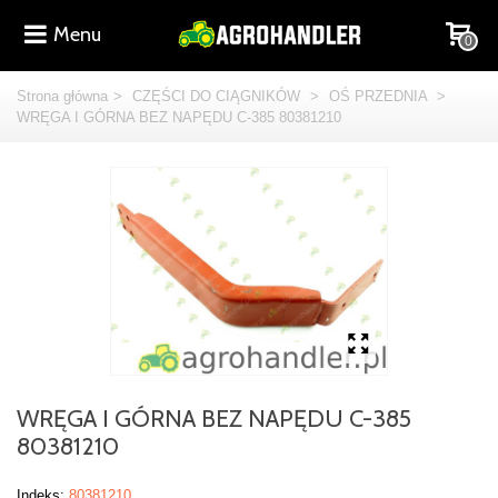
Menu
0
Strona główna
>
CZĘŚCI DO CIĄGNIKÓW
>
OŚ PRZEDNIA
>
WRĘGA I GÓRNA BEZ NAPĘDU C-385 80381210
WRĘGA I GÓRNA BEZ NAPĘDU C-385
80381210
Indeks:
80381210