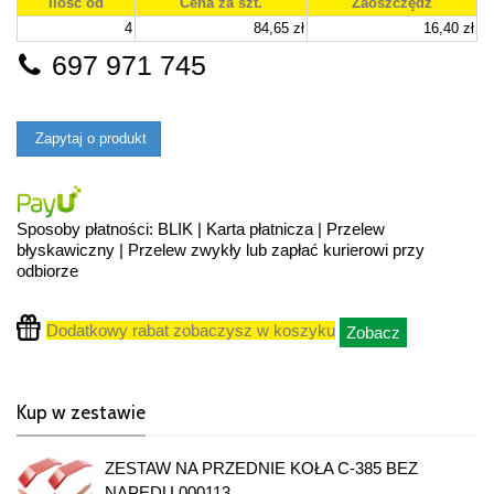
Ilość od
Cena za szt.
Zaoszczędź
4
84,65 zł
16,40 zł
697 971 745
Zapytaj o produkt
Sposoby płatności: BLIK | Karta płatnicza | Przelew
błyskawiczny | Przelew zwykły lub zapłać kurierowi przy
odbiorze
Dodatkowy rabat zobaczysz w koszyku
Zobacz
Kup w zestawie
ZESTAW NA PRZEDNIE KOŁA C-385 BEZ
NAPĘDU 000113