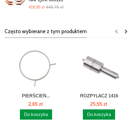
445,75 zł
418,95 zł
Często wybierane z tym produktem
PIERŚCIEŃ...
ROZPYLACZ 1416
3851416THM
2,65 zł
25,55 zł
Do koszyka
Do koszyka