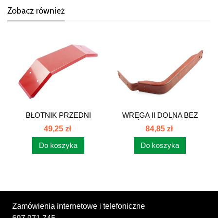
Zobacz również
BŁOTNIK PRZEDNI
WRĘGA II DOLNA BEZ
PŁASZCZ NA KOŁO...
NAPĘDU C-385...
49,25 zł
84,85 zł
Do koszyka
Do koszyka
Zamówienia internetowe i telefoniczne