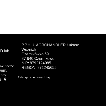
P.P.H.U. AGROHANDLER Łukasz
Woźniak
D lub
Czernikówko 59
87-640 Czernikowo
NIP: 8792124985
ów przez
REGON: 871245655
ewem,
bez
Odstąp od umowy tutaj
e!