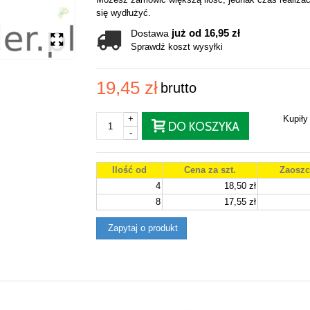
się wydłużyć.
już od 16,95 zł
Dostawa
Sprawdź koszt wysyłki
19,45 zł
brutto
+
Kupił
DO KOSZYKA
-
Ilość od
Cena za szt.
Zaoszc
4
18,50 zł
8
17,55 zł
Zapytaj o produkt