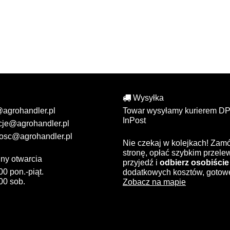
Wysyłka
@agrohandler.pl
Towar wysyłamy kurierem DP
InPost
cje@agrohandler.pl
osc@agrohandler.pl
Nie czekaj w kolejkach! Zam
stronę, opłać szybkim przel
ny otwarcia
przyjedź i
odbierz osobiście
00 pon.-piąt.
dodatkowych kosztów, gotow
00 sob.
Zobacz na mapie