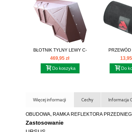
BŁOTNIK TYLNY LEWY C-
PRZEWÓD 
385...
KOLANO C-38
469,95 zł
13,95
Do koszyka
Do k
Więcej informacji
Cechy
Informacja
OBUDOWA, RAMKA REFLEKTORA PRZEDNIEGO
Zastosowanie
URSUS