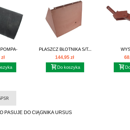
POMPA-
PŁASZCZ BŁOTNIKA S/T...
WYS
5 89013002
OGRAN
 zł
144,95 zł
68
oszyka
Do koszyka
Do
 GPSR
 PASUJE DO CIĄGNIKA URSUS