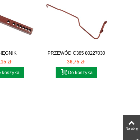
IĘGNIK
PRZEWÓD C385 80227030
ŁĄCZ
ICZNIK...
,15 zł
36,75 zł
 koszyka
Do koszyka
Na górę