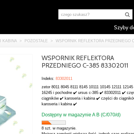
Szyby d
I KABINA
>
POZOSTAŁE
>
WSPORNIK REFLEKTORA PRZEDNIEGO C-
WSPORNIK REFLEKTORA
PRZEDNIEGO C-385 83302011
Indeks:
83302011
zetor 8011 8045 8111 8145 10111 10145 12111 12145
16245 i pochodne ✔️ ursus c-385 ✔️ 83302011 ✔️ czę
ciągników ✔️ karoseria i kabina ✔️ części do ciągnikó
karoseria i kabina ✔️
Dostępny w magazynie A B (C/070/d)
8 szt. w magazynie.
Możesz zamówić większą ilość, jednak czas realizac