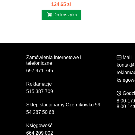
385...
124,65 zł
Do koszyka
Zamówienia internetowe i
Mail
telefoniczne
kontakt
697 971 745
reklama
ksiegow
Reklamacje
515 387 709
Godzi
8:00-17:
Sklep stacjonarny Czernikówko 59
8:00-14:
54 287 50 68
Księgowość
664 209 002