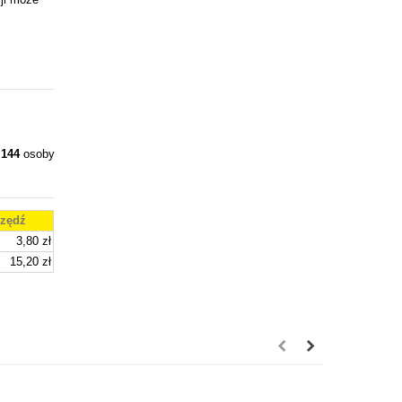
y
144
osoby
zędź
3,80 zł
15,20 zł