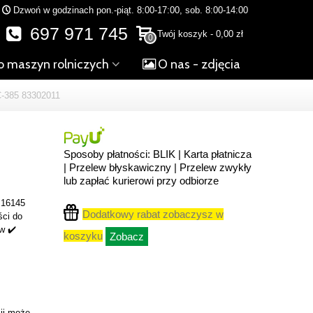
Dzwoń w godzinach pon.-piąt. 8:00-17:00, sob. 8:00-14:00
697 971 745
Twój koszyk
-
0,00 zł
0
o maszyn rolniczych
O nas - zdjęcia
385 83302011
Sposoby płatności: BLIK | Karta płatnicza
| Przelew błyskawiczny | Przelew zwykły
lub zapłać kurierowi przy odbiorze
 16145
Dodatkowy rabat zobaczysz w
ści do
w ✔️
koszyku
Zobacz
ji może