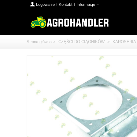
Logowanie
Kontakt
Informacje
Strona główna
>
CZĘŚCI DO CIĄGNIKÓW
>
KAROSERIA 