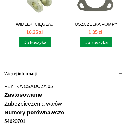
WIDEŁKI CIĘGŁA...
USZCZELKA POMPY
WTRYSKOWEJ C385...
16,35 zł
1,35 zł
Do koszyka
Do koszyka
Więcej informacji
PŁYTKA OSADCZA 05
Zastosowanie
Zabezpieczenia wałów
Numery porównawcze
54620701