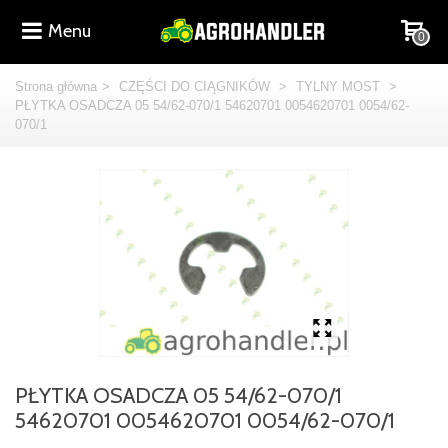
Menu
0
Strona główna
>
CZĘŚCI DO CIĄGNIKÓW
>
TYLNY MOST
>
PŁYTKA OSADCZA 05 54/62-070/1 54620701 0054620701 0054/62-
070/1
PŁYTKA OSADCZA 05 54/62-070/1
54620701 0054620701 0054/62-070/1