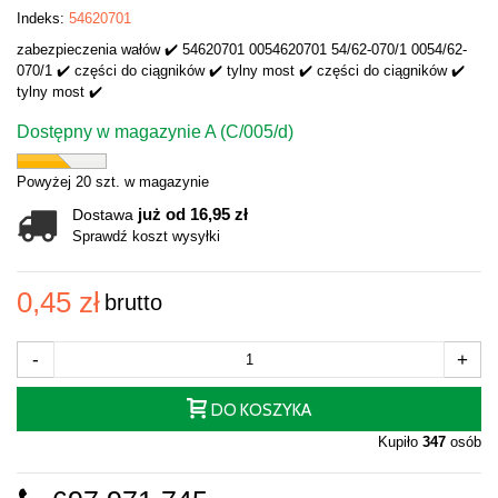
Indeks:
54620701
zabezpieczenia wałów ✔️ 54620701 0054620701 54/62-070/1 0054/62-
070/1 ✔️ części do ciągników ✔️ tylny most ✔️ części do ciągników ✔️
tylny most ✔️
Dostępny w magazynie A (C/005/d)
Powyżej 20 szt. w magazynie
już od 16,95 zł
Dostawa
Sprawdź koszt wysyłki
0,45 zł
brutto
-
+
DO KOSZYKA
Kupiło
347
osób