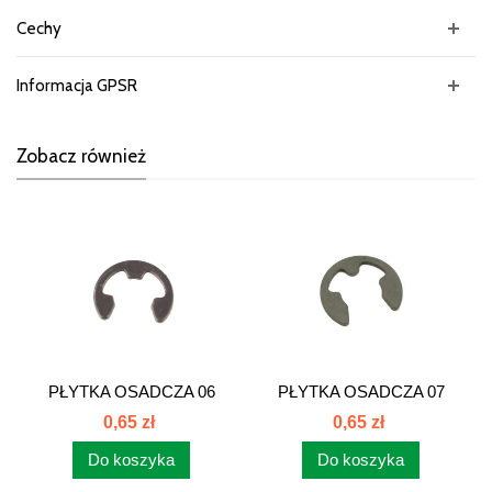
Cechy
Informacja GPSR
Zobacz również
PŁYTKA OSADCZA 06
PŁYTKA OSADCZA 07
54/62-070/2...
54/62-070/3...
0,65 zł
0,65 zł
Do koszyka
Do koszyka