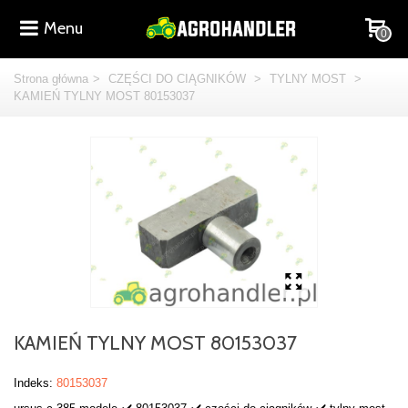
Menu
0
Strona główna
>
CZĘŚCI DO CIĄGNIKÓW
>
TYLNY MOST
>
KAMIEŃ TYLNY MOST 80153037
KAMIEŃ TYLNY MOST 80153037
Indeks:
80153037