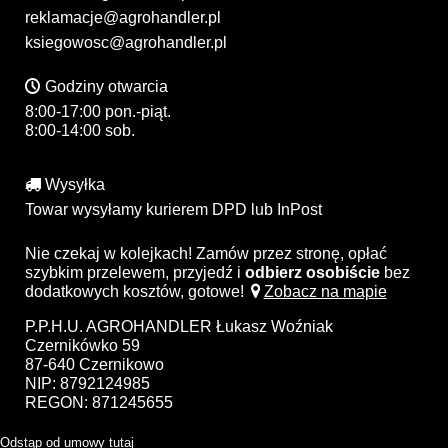
reklamacje@agrohandler.pl
ksiegowosc@agrohandler.pl
Godziny otwarcia
8:00-17:00 pon.-piąt.
8:00-14:00 sob.
Wysyłka
Towar wysyłamy kurierem DPD lub InPost
Nie czekaj w kolejkach! Zamów przez stronę, opłać
szybkim przelewem, przyjedź i
odbierz osobiście
bez
dodatkowych kosztów, gotowe!
Zobacz na mapie
P.P.H.U. AGROHANDLER Łukasz Woźniak
Czernikówko 59
87-640 Czernikowo
NIP: 8792124985
REGON: 871245655
Odstąp od umowy tutaj