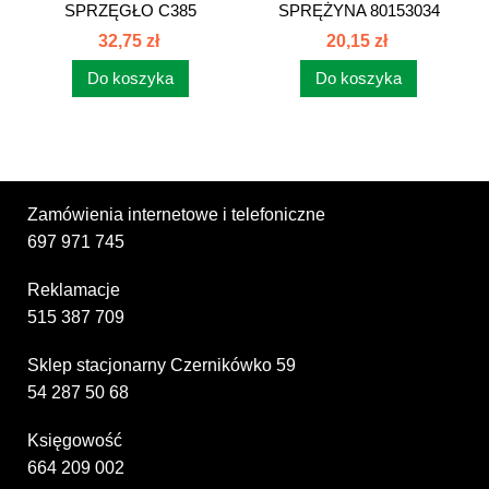
SPRZĘGŁO C385
SPRĘŻYNA 80153034
80153033
32,75 zł
20,15 zł
Do koszyka
Do koszyka
Zamówienia internetowe i telefoniczne
697 971 745
Reklamacje
515 387 709
Sklep stacjonarny Czernikówko 59
54 287 50 68
Księgowość
664 209 002