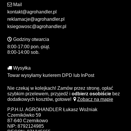
Mail
kontakt@agrohandler.pl
reklamacje@agrohandler.pl
ksiegowosc@agrohandler.pl
Godziny otwarcia
8:00-17:00 pon.-piąt.
8:00-14:00 sob.
Wysyłka
Towar wysyłamy kurierem DPD lub InPost
Nie czekaj w kolejkach! Zamów przez stronę, opłać
szybkim przelewem, przyjedź i
odbierz osobiście
bez
dodatkowych kosztów, gotowe!
Zobacz na mapie
P.P.H.U. AGROHANDLER Łukasz Woźniak
Czernikówko 59
87-640 Czernikowo
NIP: 8792124985