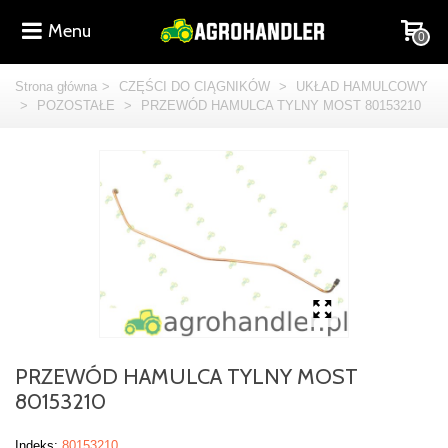
Menu
0
Strona główna
>
CZĘŚCI DO CIĄGNIKÓW
>
UKŁAD HAMULCOWY
>
POZOSTAŁE
>
PRZEWÓD HAMULCA TYLNY MOST 80153210
PRZEWÓD HAMULCA TYLNY MOST
80153210
Indeks:
80153210