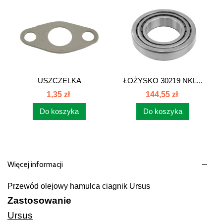
USZCZELKA
ŁOŻYSKO 30219 NKL...
PRZEWODU
1,35 zł
144,55 zł
ZLEWNEGO...
Do koszyka
Do koszyka
Więcej informacji
Przewód olejowy hamulca ciagnik Ursus
Zastosowanie
Ursus