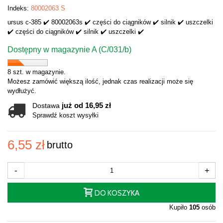
Indeks:
80002063 S
ursus c-385 ✔️ 80002063s ✔️ części do ciągników ✔️ silnik ✔️ uszczelki
✔️ części do ciągników ✔️ silnik ✔️ uszczelki ✔️
Dostępny w magazynie A (C/031/b)
8 szt. w magazynie.
Możesz zamówić większą ilość, jednak czas realizacji może się
wydłużyć.
już od 16,95 zł
Dostawa
Sprawdź koszt wysyłki
6,55 zł
brutto
-
+
DO KOSZYKA
Kupiło
105
osób