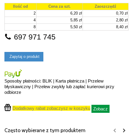
Ilość od
Cena za szt.
Zaoszczędź
2
6,20 zł
0,70 zł
4
5,85 zł
2,80 zł
8
5,50 zł
8,40 zł
697 971 745
Zapytaj o produkt
Sposoby płatności: BLIK | Karta płatnicza | Przelew
błyskawiczny | Przelew zwykły lub zapłać kurierowi przy
odbiorze
Dodatkowy rabat zobaczysz w koszyku
Zobacz
Często wybierane z tym produktem