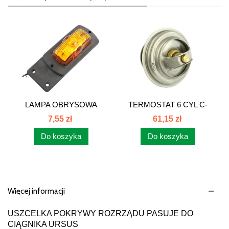
LAMPA OBRYSOWA
TERMOSTAT 6 CYL C-
POMARAŃCZOWA
385 89005904...
7,55 zł
61,15 zł
OŚ.027
Do koszyka
Do koszyka
Więcej informacji
USZCELKA POKRYWY ROZRZĄDU PASUJE DO
CIĄGNIKA URSUS