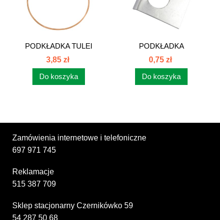
PODKŁADKA TULEI
PODKŁADKA
SILNIKA C-385...
ZABEZPIECZAJĄCA
3,85 zł
0,75 zł
STOPY...
Do koszyka
Do koszyka
Zamówienia internetowe i telefoniczne
697 971 745
Reklamacje
515 387 709
Sklep stacjonarny Czernikówko 59
54 287 50 68