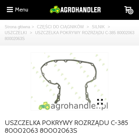
Menu
0
Strona główna
>
CZĘŚCI DO CIĄGNIKÓW
>
SILNIK
>
USZCZELKI
>
USZCZELKA POKRYWY ROZRZĄDU C-385 80002063
80002063S
USZCZELKA POKRYWY ROZRZĄDU C-385
80002063 80002063S