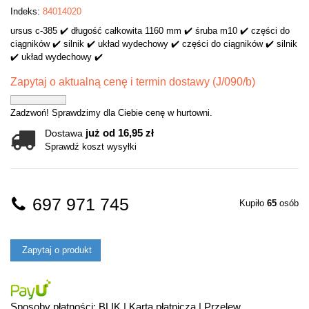
Indeks:
84014020
ursus c-385 ✔️ długość całkowita 1160 mm ✔️ śruba m10 ✔️ części do
ciągników ✔️ silnik ✔️ układ wydechowy ✔️ części do ciągników ✔️ silnik
✔️ układ wydechowy ✔️
Zapytaj o aktualną cenę i termin dostawy (J/090/b)
Zadzwoń! Sprawdzimy dla Ciebie cenę w hurtowni.
już od 16,95 zł
Dostawa
Sprawdź koszt wysyłki
697 971 745
Kupiło
65
osób
Zapytaj o produkt
Sposoby płatności: BLIK | Karta płatnicza | Przelew