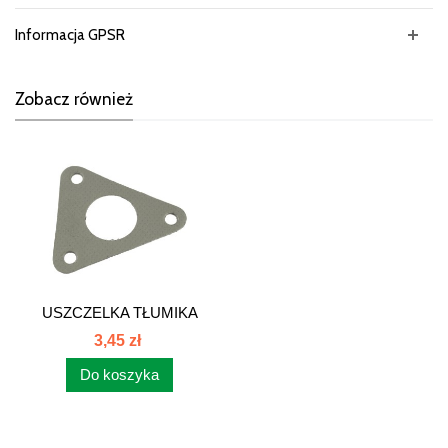
Informacja GPSR
Zobacz również
USZCZELKA TŁUMIKA
BOCZNEGO C-385...
3,45 zł
Do koszyka