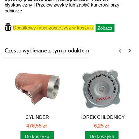
błyskawiczny | Przelew zwykły lub zapłać kurierowi przy
odbiorze
Dodatkowy rabat zobaczysz w koszyku
Zobacz
Często wybierane z tym produktem
CYLINDER
KOREK CHŁODNICY
PODNOŚNIKA C385.
WODY...
476,55 zł
6,25 zł
80400012
Do koszyka
Do koszyka