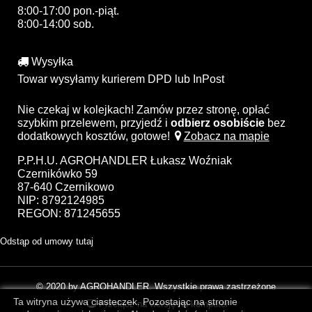
8:00-17:00 pon.-piąt.
8:00-14:00 sob.
Wysyłka
Towar wysyłamy kurierem DPD lub InPost
Nie czekaj w kolejkach! Zamów przez stronę, opłać
szybkim przelewem, przyjedź i
odbierz osobiście
bez
dodatkowych kosztów, gotowe!
Zobacz na mapie
P.P.H.U. AGROHANDLER Łukasz Woźniak
Czernikówko 59
87-640 Czernikowo
NIP: 8792124985
REGON: 871245655
Odstąp od umowy tutaj
© 2020 by AGROHANDLER. Wszystkie prawa zastrzeżone
Ta witryna używa ciasteczek. Pozostając na stronie
Przełącz na wersję na komputer