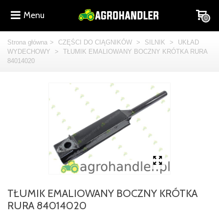
Menu
0
Strona główna
>
CZĘŚCI DO CIĄGNIKÓW
>
SILNIK
>
UKŁAD
WYDECHOWY
>
TŁUMIK EMALIOWANY BOCZNY KRÓTKA RURA
84014020
TŁUMIK EMALIOWANY BOCZNY KRÓTKA
RURA 84014020