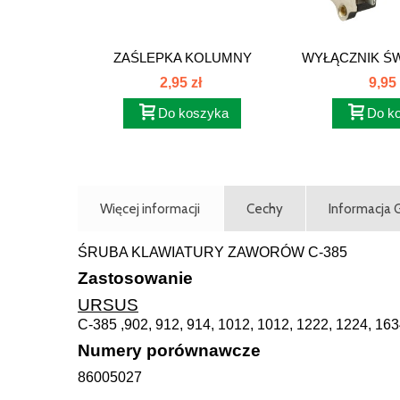
ZAŚLEPKA KOLUMNY
WYŁĄCZNIK ŚW
KIEROWNICY...
MF 1874
2,95 zł
9,95 
Do koszyka
Do k
Więcej informacji
Cechy
Informacja
ŚRUBA KLAWIATURY ZAWORÓW C-385
Zastosowanie
URSUS
C-385 ,902, 912, 914, 1012, 1012, 1222, 1224, 16
Numery porównawcze
86005027