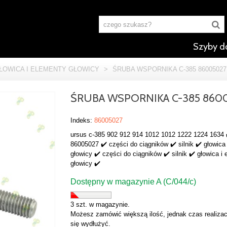
Szyby d
ŁOWICA I ELEMENTY GŁOWICY
>
ŚRUBA WSPORNIKA C-385 86005027
ŚRUBA WSPORNIKA C-385 860
Indeks:
86005027
ursus c-385 902 912 914 1012 1012 1222 1224 1634 
86005027 ✔️ części do ciągników ✔️ silnik ✔️ głowica
głowicy ✔️ części do ciągników ✔️ silnik ✔️ głowica i
głowicy ✔️
Dostępny w magazynie A (C/044/c)
3 szt. w magazynie.
Możesz zamówić większą ilość, jednak czas realizac
się wydłużyć.