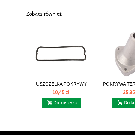
Zobacz również
USZCZELKA POKRYWY
POKRYWA TER
ZAWORÓW 6-CYL...
CYL C-3
10,45 zł
25,95
Do koszyka
Do k