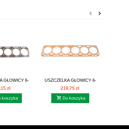
A GŁOWICY 6-
USZCZELKA GŁOWICY 6-
USZCZE
-KAN....
CYL 2-KAN....
CY
,15 zł
219,75 zł
 koszyka
Do koszyka