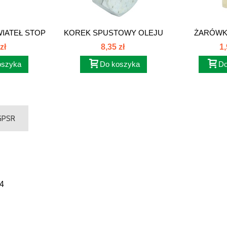
IATEŁ STOP
KOREK SPUSTOWY OLEJU
ŻARÓWKA
709M1
MISKI...
zł
8,35 zł
1,
oszyka
Do koszyka
Do
 GPSR
34