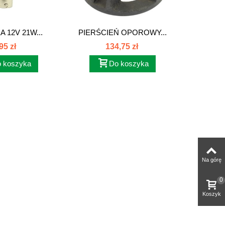
 12V 21W...
PIERŚCIEŃ OPOROWY...
SATE
PRZ
95 zł
134,75 zł
 koszyka
Do koszyka
Na górę
0
Koszyk