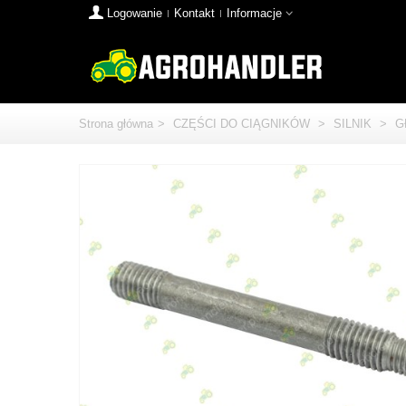
Logowanie
Kontakt
Informacje
Strona główna
>
CZĘŚCI DO CIĄGNIKÓW
>
SILNIK
>
G