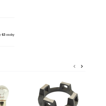
ły
63
osoby