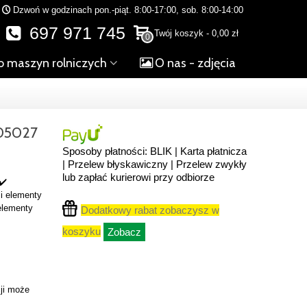
Dzwoń w godzinach pon.-piąt. 8:00-17:00, sob. 8:00-14:00
697 971 745
Twój koszyk
-
0,00 zł
0
o maszyn rolniczych
O nas - zdjęcia
05027
Sposoby płatności: BLIK | Karta płatnicza
| Przelew błyskawiczny | Przelew zwykły
lub zapłać kurierowi przy odbiorze
✔️
 i elementy
 elementy
Dodatkowy rabat zobaczysz w
koszyku
Zobacz
ji może