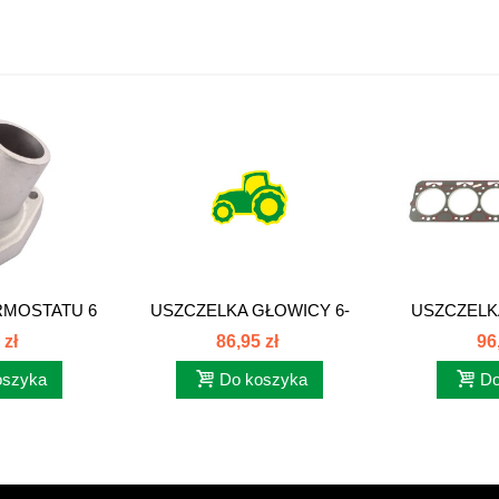
MOSTATU 6
USZCZELKA GŁOWICY 6-
USZCZELK
85...
CYL 0-KAN....
CYL 0
 zł
86,95 zł
96
oszyka
Do koszyka
Do