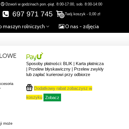
Dzwoń w godzinach pon.-piąt. 8:00-17:00, sob. 8:00-14:00
697 971 745
Twój koszyk
-
0,00 zł
0
o maszyn rolniczych
O nas - zdjęcia
ALOWE
Sposoby płatności: BLIK | Karta płatnicza
| Przelew błyskawiczny | Przelew zwykły
lub zapłać kurierowi przy odbiorze
kcesoria
Dodatkowy rabat zobaczysz w
️
koszyku
Zobacz
ji może