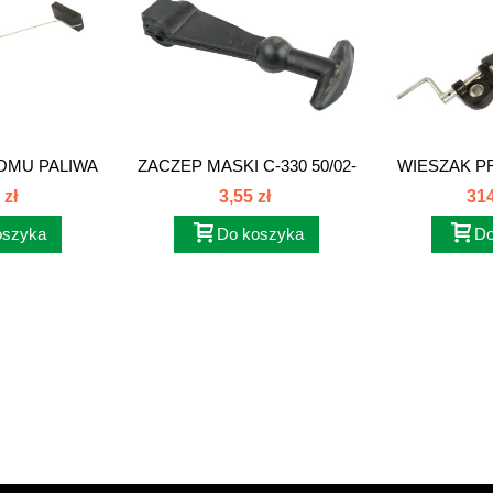
OMU PALIWA
ZACZEP MASKI C-330 50/02-
WIESZAK P
...
332/0...
C-
 zł
3,55 zł
314
oszyka
Do koszyka
Do