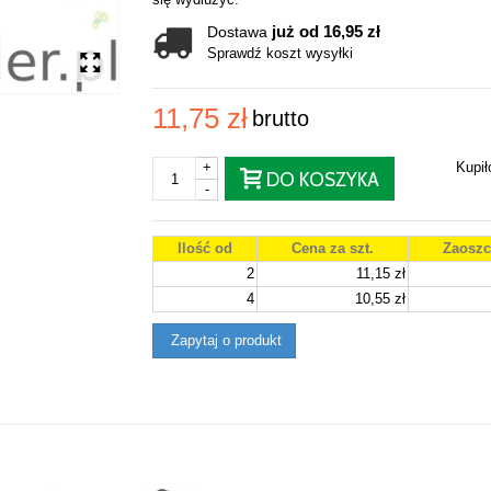
już od 16,95 zł
Dostawa
Sprawdź koszt wysyłki
11,75 zł
brutto
+
Kupi
DO KOSZYKA
-
Ilość od
Cena za szt.
Zaoszc
2
11,15 zł
4
10,55 zł
Zapytaj o produkt