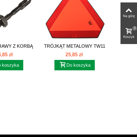
Na górę
0
Koszyk
RAWY Z KORBĄ
TRÓJKĄT METALOWY TW11
ŚRUBA
385...
,85 zł
25,85 zł
 koszyka
Do koszyka