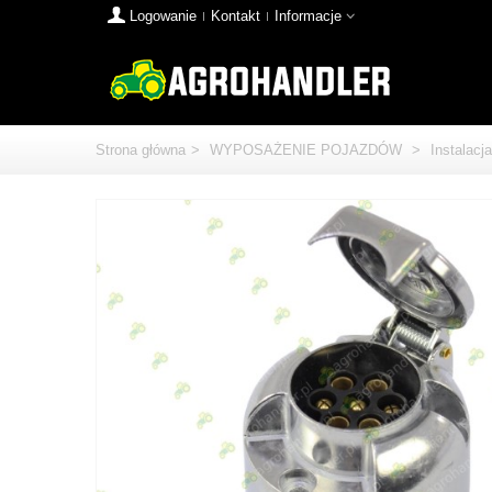
Logowanie
Kontakt
Informacje
Strona główna
>
WYPOSAŻENIE POJAZDÓW
>
Instalacj