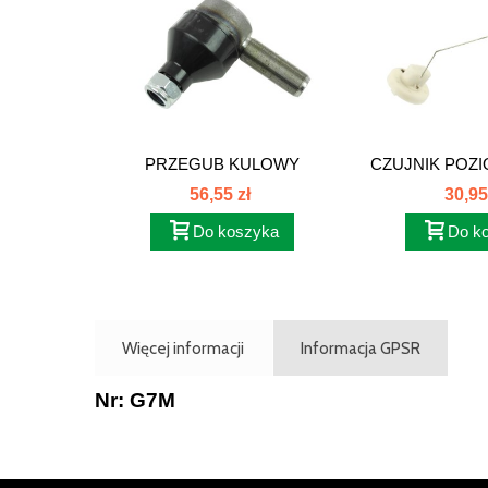
PRZEGUB KULOWY
CZUJNIK POZI
DRĄŻKA...
C-385
56,55 zł
30,95
Do koszyka
Do k
Więcej informacji
Informacja GPSR
Nr: G7M