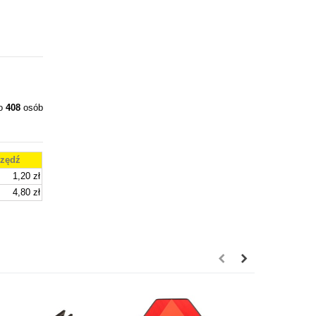
ło
408
osób
zędź
1,20 zł
4,80 zł