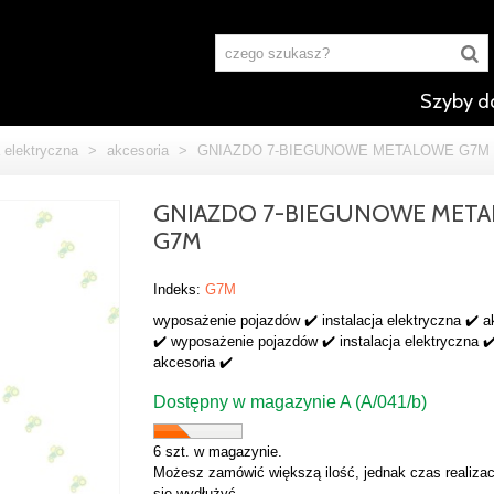
Szyby d
a elektryczna
>
akcesoria
>
GNIAZDO 7-BIEGUNOWE METALOWE G7M
GNIAZDO 7-BIEGUNOWE MET
G7M
Indeks:
G7M
wyposażenie pojazdów ✔️ instalacja elektryczna ✔️ a
✔️ wyposażenie pojazdów ✔️ instalacja elektryczna ✔
akcesoria ✔️
Dostępny w magazynie A (A/041/b)
6 szt. w magazynie.
Możesz zamówić większą ilość, jednak czas realizac
się wydłużyć.