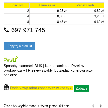
Ilość od
Cena za szt.
Zaoszczędź
2
9,25 zł
0,80 zł
4
8,85 zł
3,20 zł
8
8,45 zł
9,60 zł
697 971 745
Zapytaj o produkt
Sposoby płatności: BLIK | Karta płatnicza | Przelew
błyskawiczny | Przelew zwykły lub zapłać kurierowi przy
odbiorze
Dodatkowy rabat zobaczysz w koszyku
Zobacz
Często wybierane z tym produktem