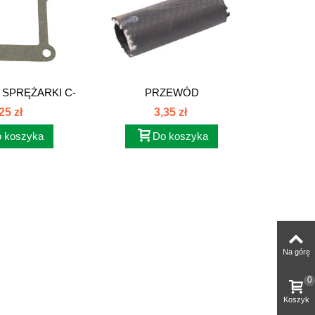
 SPRĘŻARKI C-
PRZEWÓD
ZAMEK
80002095
GUM.MIKROPOMPKI.
KO
25 zł
3,35 zł
80108084
 koszyka
Do koszyka
Na górę
0
Koszyk