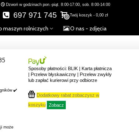
Dzwoń w godzinach pon.-piąt. 8:00-17:00, sob. 8:00-14:00
697 971 745
Twój koszyk
-
0,00 zł
0
o maszyn rolniczych
O nas - zdjęcia
85
Sposoby płatności: BLIK | Karta płatnicza
| Przelew błyskawiczny | Przelew zwykły
lub zapłać kurierowi przy odbiorze
ągników ✔️
Dodatkowy rabat zobaczysz w
koszyku
Zobacz
ji może