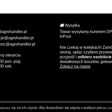
Wysyłka
@agrohandler.pl
Towar wysyłamy kurierem DP
InPost
cje@agrohandler.pl
osc@agrohandler.pl
Nie czekaj w kolejkach! Zam
stronę, opłać szybkim przel
ny otwarcia
przyjedź i
odbierz osobiście
00 pon.-piąt.
dodatkowych kosztów, gotow
00 sob.
Zobacz na mapie
© 2020 by AGROHANDLER. Wszystkie prawa zastrzeżone
zasz się na ich użycie. Aby dowiedzieć się więcej o polityce plików coo