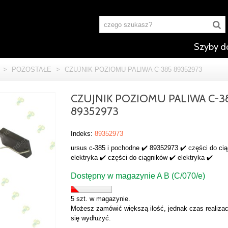
Szyby d
>
POZOSTAŁE
>
CZUJNIK POZIOMU PALIWA C-385 89352973
CZUJNIK POZIOMU PALIWA C-3
89352973
Indeks:
89352973
ursus c-385 i pochodne ✔️ 89352973 ✔️ części do ci
elektryka ✔️ części do ciągników ✔️ elektryka ✔️
Dostępny w magazynie A B (C/070/e)
5 szt. w magazynie.
Możesz zamówić większą ilość, jednak czas realizac
się wydłużyć.