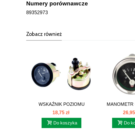
Numery porównawcze
89352973
Zobacz również
WSKAŹNIK POZIOMU
MANOMETR C
PALIWA...
POWIETR
18,75 zł
26,95
Do koszyka
Do k