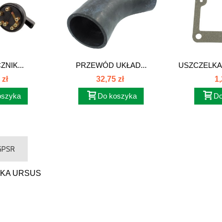
NIK...
PRZEWÓD UKŁAD...
USZCZELKA
385 
 zł
32,75 zł
1,
oszyka
Do koszyka
Do
 GPSR
IKA URSUS