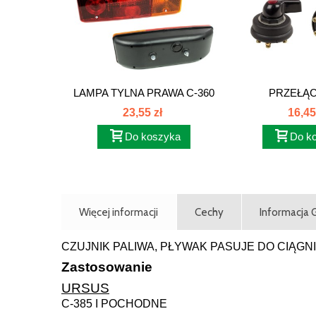
LAMPA TYLNA PRAWA C-360
PRZEŁĄCZ
E549P...
23,55 zł
16,45
Do koszyka
Do k
Więcej informacji
Cechy
Informacja
CZUJNIK PALIWA, PŁYWAK PASUJE DO CIĄGN
Zastosowanie
URSUS
C-385 I POCHODNE