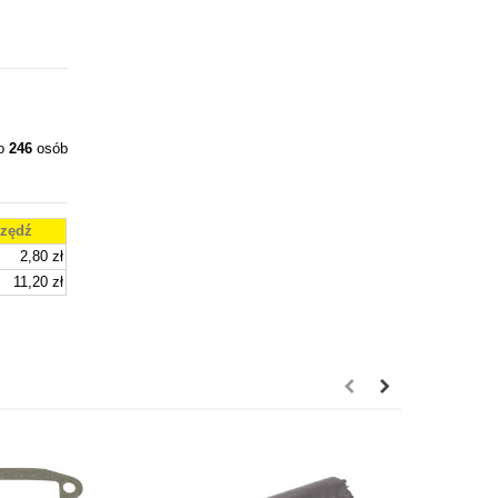
ło
246
osób
zędź
2,80 zł
11,20 zł