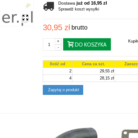
już od 16,95 zł
Dostawa
Sprawdź koszt wysyłki
30,95 zł
brutto
+
Kupi
DO KOSZYKA
-
Ilość od
Cena za szt.
Zaoszc
2
29,55 zł
4
28,15 zł
Zapytaj o produkt