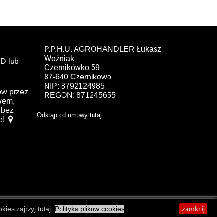
P.P.H.U. AGROHANDLER Łukasz
Woźniak
D lub
Czernikówko 59
87-640 Czernikowo
NIP: 8792124985
ów przez
REGON: 871245655
ewem,
bez
Odstąp od umowy tutaj
e!
kies zajrzyj tutaj:
Polityka plików cookies
zamknij