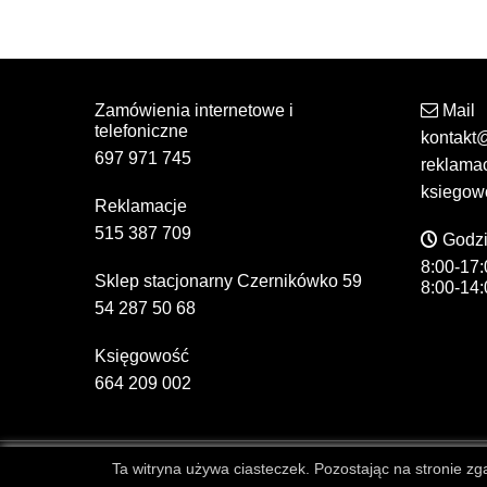
Zamówienia internetowe i
Mail
telefoniczne
kontakt
697 971 745
reklama
ksiegow
Reklamacje
515 387 709
Godzi
8:00-17:
Sklep stacjonarny Czernikówko 59
8:00-14:
54 287 50 68
Księgowość
664 209 002
Ta witryna używa ciasteczek. Pozostając na stronie zgad