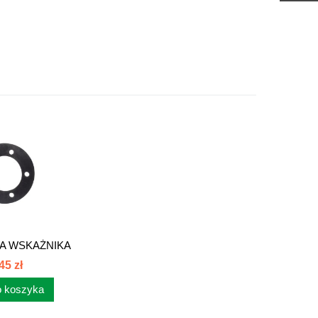
A WSKAŻNIKA
IOMU...
45 zł
 koszyka