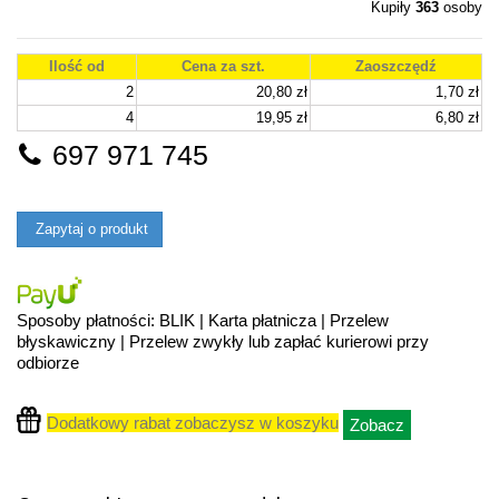
Kupiły
363
osoby
Ilość od
Cena za szt.
Zaoszczędź
2
20,80 zł
1,70 zł
4
19,95 zł
6,80 zł
697 971 745
Zapytaj o produkt
Sposoby płatności: BLIK | Karta płatnicza | Przelew
błyskawiczny | Przelew zwykły lub zapłać kurierowi przy
odbiorze
Dodatkowy rabat zobaczysz w koszyku
Zobacz