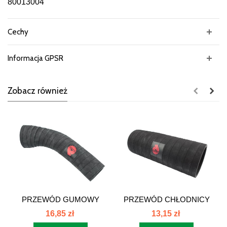
80013004
Cechy
Informacja GPSR
Zobacz również
PRZEWÓD GUMOWY
PRZEWÓD CHŁODNICY
GÓRNY C-385 80013005
DOLNY 80013011
16,85 zł
13,15 zł