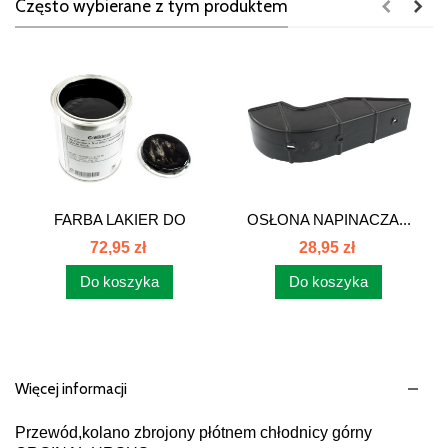
Często wybierane z tym produktem
FARBA LAKIER DO
OSŁONA NAPINACZA...
CIĄGNIKA...
72,95 zł
28,95 zł
Do koszyka
Do koszyka
Więcej informacji
Przewód,kolano zbrojony płótnem chłodnicy górny