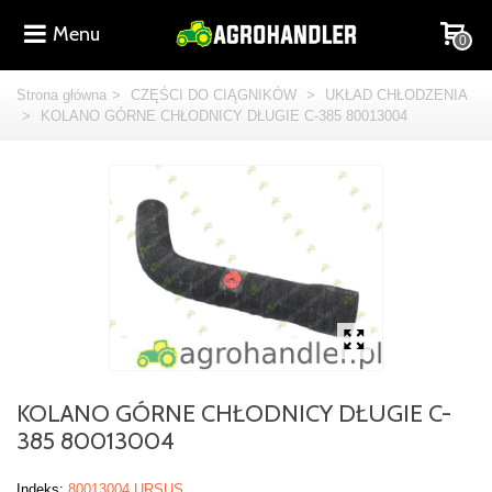
Menu
0
Strona główna
>
CZĘŚCI DO CIĄGNIKÓW
>
UKŁAD CHŁODZENIA
>
KOLANO GÓRNE CHŁODNICY DŁUGIE C-385 80013004
KOLANO GÓRNE CHŁODNICY DŁUGIE C-
385 80013004
Indeks:
80013004 URSUS