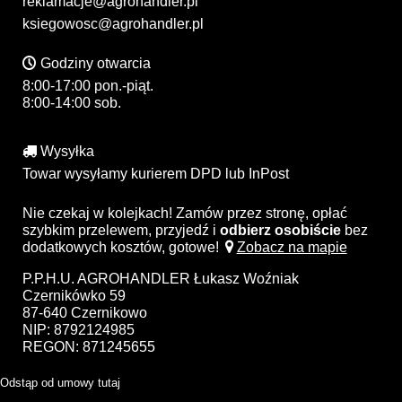
reklamacje@agrohandler.pl
ksiegowosc@agrohandler.pl
Godziny otwarcia
8:00-17:00 pon.-piąt.
8:00-14:00 sob.
Wysyłka
Towar wysyłamy kurierem DPD lub InPost
Nie czekaj w kolejkach! Zamów przez stronę, opłać
szybkim przelewem, przyjedź i
odbierz osobiście
bez
dodatkowych kosztów, gotowe!
Zobacz na mapie
P.P.H.U. AGROHANDLER Łukasz Woźniak
Czernikówko 59
87-640 Czernikowo
NIP: 8792124985
REGON: 871245655
Odstąp od umowy tutaj