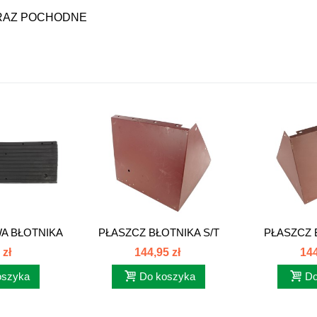
4 ORAZ POCHODNE
A BŁOTNIKA
PŁASZCZ BŁOTNIKA S/T
PŁASZCZ 
O...
LEWY C-385...
PRAWY
 zł
144,95 zł
144
oszyka
Do koszyka
Do