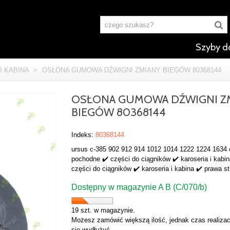
Szyby d
I KABINA
>
OSŁONA GUMOWA DŹWIGNI ZMIANY BIEGÓW 80368144
OSŁONA GUMOWA DŹWIGNI Z
BIEGÓW 80368144
Indeks:
80368144
ursus c-385 902 912 914 1012 1014 1222 1224 1634 
pochodne ✔️ części do ciągników ✔️ karoseria i kabin
części do ciągników ✔️ karoseria i kabina ✔️ prawa s
Dostępny w magazynie A B (C/070/b)
19 szt. w magazynie.
Możesz zamówić większą ilość, jednak czas realizac
się wydłużyć.