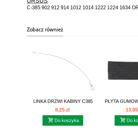
URSUS
C-385 902 912 914 1012 1014 1222 1224 163
Zobacz również
LINKA DRZWI KABINY C385
PŁYTA GUMOW
80368020
TYLNEG
8,25 zł
13,95
Do koszyka
Do k