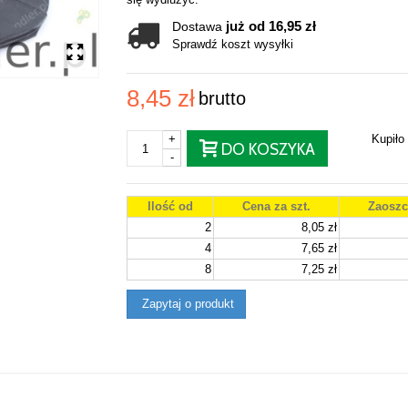
już od 16,95 zł
Dostawa
Sprawdź koszt wysyłki
8,45 zł
brutto
+
Kupiło
DO KOSZYKA
-
Ilość od
Cena za szt.
Zaoszc
2
8,05 zł
4
7,65 zł
8
7,25 zł
Zapytaj o produkt