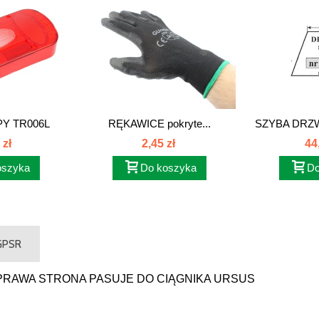
Y TR006L
RĘKAWICE pokryte...
SZYBA DRZ
41
T
 zł
2,45 zł
44
oszyka
Do koszyka
Do
 GPSR
PRAWA STRONA PASUJE DO CIĄGNIKA URSUS