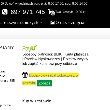
Dzwoń w godzinach pon.-piąt. 8:00-17:00, sob. 8:00-14:00
697 971 745
Twój koszyk
-
0,00 zł
0
o maszyn rolniczych
O nas - zdjęcia
MIANY
Sposoby płatności: BLIK | Karta płatnicza
| Przelew błyskawiczny | Przelew zwykły
lub zapłać kurierowi przy odbiorze
oraz
Dodatkowy rabat zobaczysz w
a ✔️
trona c-385
koszyku
Zobacz
Kup w zestawie
ji może