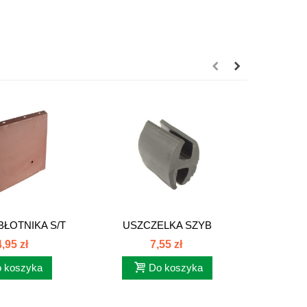
BŁOTNIKA S/T
USZCZELKA SZYB
OSŁ
 C-385...
ŚRODKOWYCH TPMG...
DŹWIGN
,95 zł
7,55 zł
 koszyka
Do koszyka