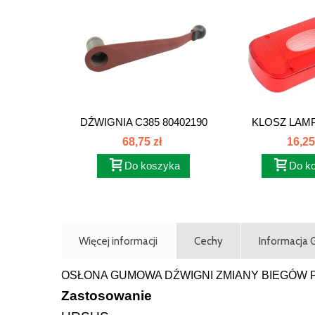
DŹWIGNIA C385 80402190
KLOSZ LAMP
OŚ.2
68,75 zł
16,25
Do koszyka
Do k
Więcej informacji
Cechy
Informacja
OSŁONA GUMOWA DŹWIGNI ZMIANY BIEGÓW 
Zastosowanie