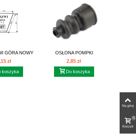
WI GÓRA NOWY
OSŁONA POMPKI
POMPKA 
YP...
HAMULCOWEJ...
,15 zł
2,85 zł
 koszyka
Do koszyka
Na górę
0
Koszyk