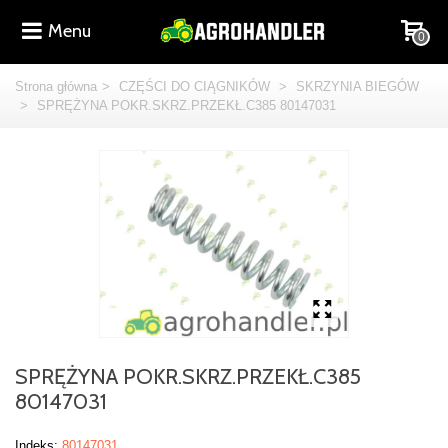
Menu
0
Strona główna
>
CZĘŚCI DO CIĄGNIKÓW
>
SKRZYNIA BIEGÓW
>
SPRĘŻYNA POKR.SKRZ.PRZEKŁ.C385 80147031
SPRĘŻYNA POKR.SKRZ.PRZEKŁ.C385
80147031
Indeks:
80147031