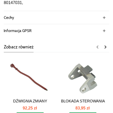
80147031,
Cechy
Informacja GPSR
Zobacz również
DŹWIGNIA ZMIANY
BLOKADA STEROWANIA
BIEGÓW C385...
SKRZ.C385....
92,25 zł
83,95 zł