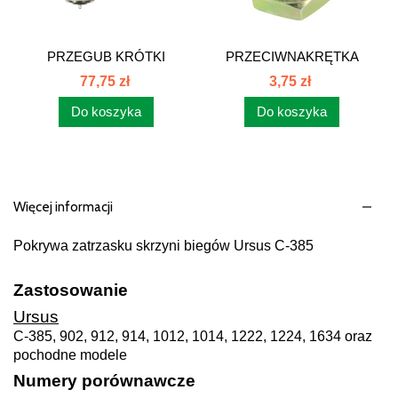
PRZEGUB KRÓTKI
PRZECIWNAKRĘTKA
PRAWY C385 88221119
M22x1.5...
77,75 zł
3,75 zł
Do koszyka
Do koszyka
Więcej informacji
Pokrywa zatrzasku skrzyni biegów Ursus C-385
Zastosowanie
Ursus
C-385, 902, 912, 914, 1012, 1014, 1222, 1224, 1634 oraz
pochodne modele
Numery porównawcze