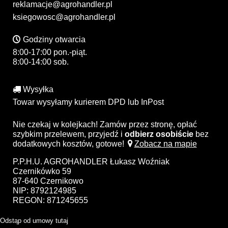
reklamacje@agrohandler.pl
ksiegowosc@agrohandler.pl
Godziny otwarcia
8:00-17:00 pon.-piąt.
8:00-14:00 sob.
Wysyłka
Towar wysyłamy kurierem DPD lub InPost
Nie czekaj w kolejkach! Zamów przez stronę, opłać
szybkim przelewem, przyjedź i
odbierz osobiście
bez
dodatkowych kosztów, gotowe!
Zobacz na mapie
P.P.H.U. AGROHANDLER Łukasz Woźniak
Czernikówko 59
87-640 Czernikowo
NIP: 8792124985
REGON: 871245655
Odstąp od umowy tutaj