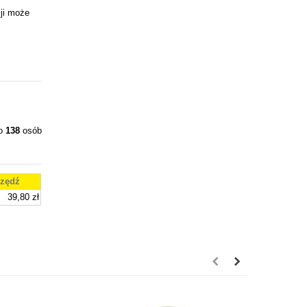
ji może
ło
138
osób
zędź
39,80 zł