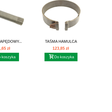
APĘDOWY...
TAŚMA HAMULCA
POD
WZMACNIACZA...
4
,65 zł
123,85 zł
 koszyka
Do koszyka