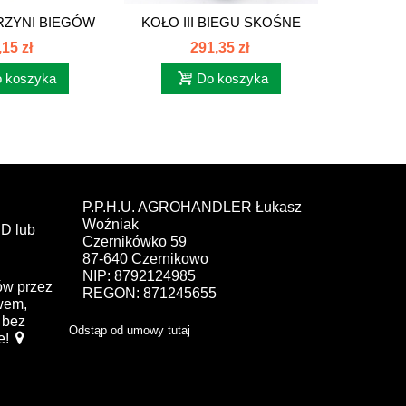
RZYNI BIEGÓW
KOŁO III BIEGU SKOŚNE
SWORZ
385...
PRAWE 25...
PRZEK
,15 zł
291,35 zł
 koszyka
Do koszyka
P.P.H.U. AGROHANDLER Łukasz
Woźniak
D lub
Czernikówko 59
87-640 Czernikowo
NIP: 8792124985
ów przez
REGON: 871245655
ewem,
bez
Odstąp od umowy tutaj
e!