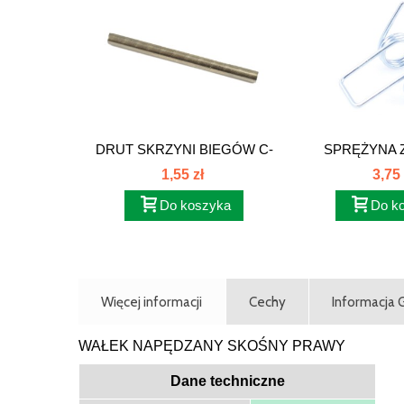
DRUT SKRZYNI BIEGÓW C-
SPRĘŻYNA Z
385 80121172
1,55 zł
3,75 
Do koszyka
Do k
Więcej informacji
Cechy
Informacja
WAŁEK NAPĘDZANY SKOŚNY PRAWY
Dane techniczne