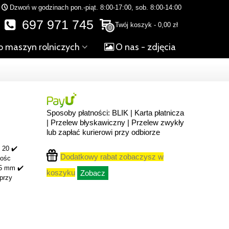
Dzwoń w godzinach pon.-piąt. 8:00-17:00, sob. 8:00-14:00
697 971 745
Twój koszyk
-
0,00 zł
0
o maszyn rolniczych
O nas - zdjęcia
Sposoby płatności: BLIK | Karta płatnicza
| Przelew błyskawiczny | Przelew zwykły
lub zapłać kurierowi przy odbiorze
 20 ✔️
Dodatkowy rabat zobaczysz w
gośc
5 mm ✔️
koszyku
Zobacz
przy