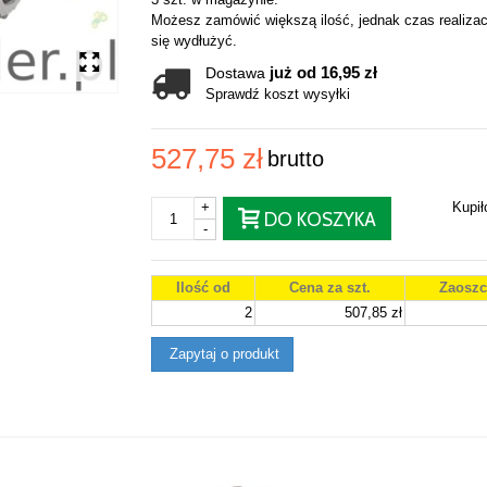
Możesz zamówić większą ilość, jednak czas realizac
się wydłużyć.
już od 16,95 zł
Dostawa
Sprawdź koszt wysyłki
527,75 zł
brutto
+
Kupi
DO KOSZYKA
-
Ilość od
Cena za szt.
Zaoszc
2
507,85 zł
Zapytaj o produkt