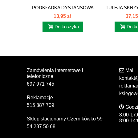
PODKŁADKA DYSTANSOWA
TULEJA SKRZ
SKRZYNI...
C-385
13,95 zł
37,15
Do koszyka
Do k
Zamówienia internetowe i
Mail
telefoniczne
kontakt
697 971 745
reklama
ksiegow
Reklamacje
515 387 709
Godzi
8:00-17:
Sklep stacjonarny Czernikówko 59
8:00-14:
54 287 50 68