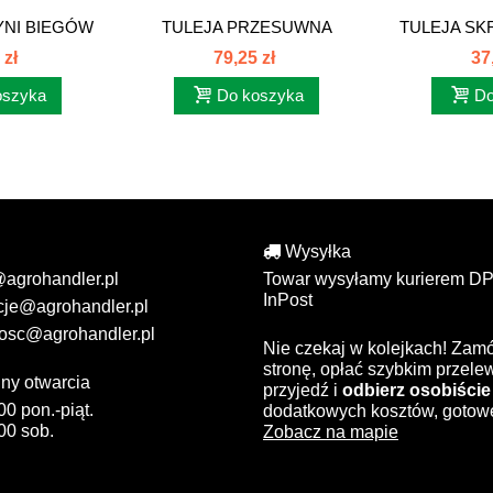
YNI BIEGÓW
TULEJA PRZESUWNA
TULEJA SK
...
SKRZYNI BIEGÓW...
C-
 zł
79,25 zł
37
oszyka
Do koszyka
Do
Wysyłka
@agrohandler.pl
Towar wysyłamy kurierem DP
InPost
cje@agrohandler.pl
osc@agrohandler.pl
Nie czekaj w kolejkach! Zam
stronę, opłać szybkim przel
ny otwarcia
przyjedź i
odbierz osobiście
00 pon.-piąt.
dodatkowych kosztów, gotow
00 sob.
Zobacz na mapie