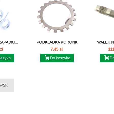
APADKI...
PODKŁADKA KORONK
WAŁEK N
WAŁKA...
zł
7,45 zł
111
oszyka
Do koszyka
Do
 GPSR