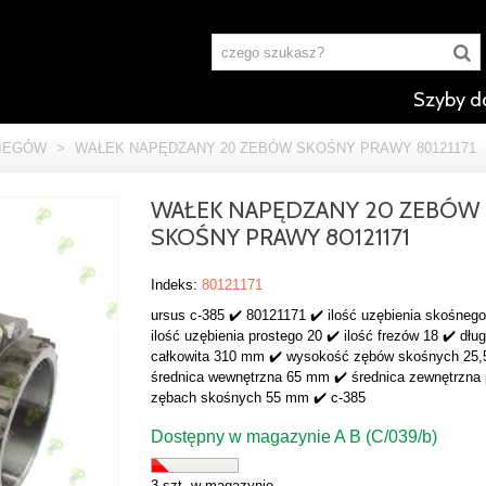
Szyby d
BIEGÓW
>
WAŁEK NAPĘDZANY 20 ZEBÓW SKOŚNY PRAWY 80121171
WAŁEK NAPĘDZANY 20 ZEBÓW
SKOŚNY PRAWY 80121171
Indeks:
80121171
ursus c-385 ✔️ 80121171 ✔️ ilość uzębienia skośnego
ilość uzębienia prostego 20 ✔️ ilość frezów 18 ✔️ dłu
całkowita 310 mm ✔️ wysokość zębów skośnych 25,
średnica wewnętrzna 65 mm ✔️ średnica zewnętrzna 
zębach skośnych 55 mm ✔️ c-385
Dostępny w magazynie A B (C/039/b)
3 szt. w magazynie.