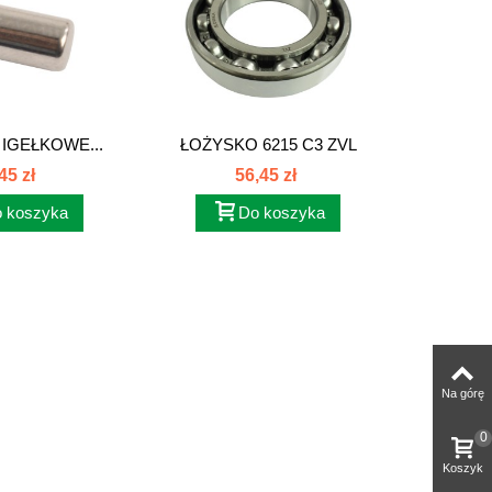
IGEŁKOWE...
ŁOŻYSKO 6215 C3 ZVL
POKRYW
45 zł
56,45 zł
 koszyka
Do koszyka
Na górę
0
Koszyk