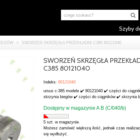
Szyby d
BIEGÓW
>
SWORZEŃ SKRZĘGŁA PRZEKŁADNI C385 80121040
SWORZEŃ SKRZĘGŁA PRZEKŁA
C385 80121040
Indeks:
80121040
ursus c-385 modele ✔️ 80121040 ✔️ części do ciągni
skrzynia biegów ✔️ części do ciągników ✔️ skrzynia 
Dostępny w magazynie A B (C/040/b)
5 szt. w magazynie.
Możesz zamówić większą ilość, jednak czas realizac
się wydłużyć.