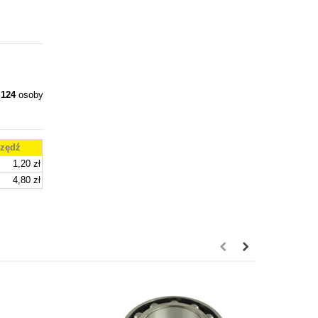
y
124
osoby
zędź
1,20 zł
4,80 zł