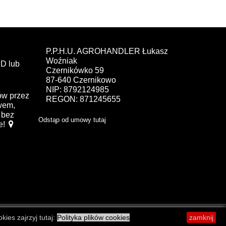
P.P.H.U. AGROHANDLER Łukasz
Woźniak
D lub
Czernikówko 59
87-640 Czernikowo
NIP: 8792124985
ów przez
REGON: 871245655
ewem,
bez
Odstąp od umowy tutaj
e!
kies zajrzyj tutaj:
Polityka plików cookies
zamknij