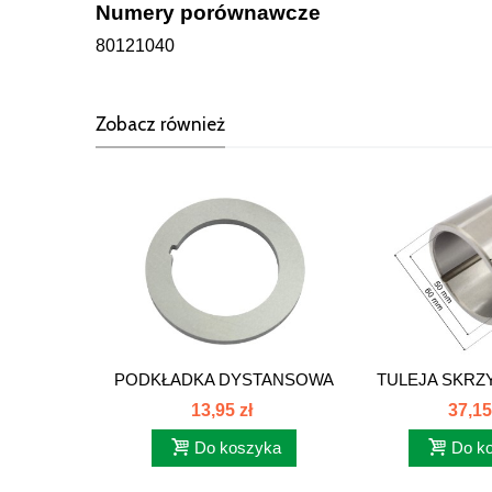
Numery porównawcze
80121040
Zobacz również
PODKŁADKA DYSTANSOWA
TULEJA SKRZ
SKRZYNI...
C-385
13,95 zł
37,15
Do koszyka
Do k