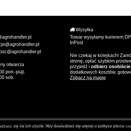
Wysyłka
@agrohandler.pl
Towar wysyłamy kurierem DP
InPost
cje@agrohandler.pl
osc@agrohandler.pl
Nie czekaj w kolejkach! Zam
stronę, opłać szybkim przel
ny otwarcia
przyjedź i
odbierz osobiście
00 pon.-piąt.
dodatkowych kosztów, gotow
00 sob.
Zobacz na mapie
© 2020 by AGROHANDLER. Wszystkie prawa zastrzeżone
zasz się na ich użycie. Aby dowiedzieć się więcej o polityce plików coo