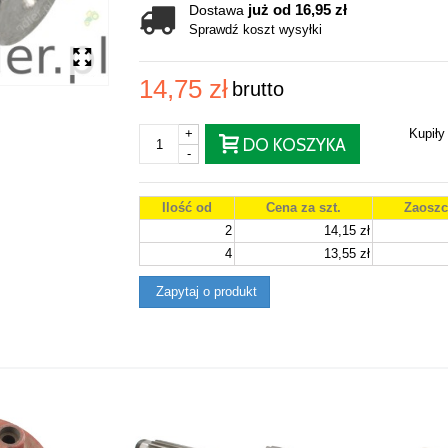
już od 16,95 zł
Dostawa
Sprawdź koszt wysyłki
14,75 zł
brutto
+
Kupił
DO KOSZYKA
-
Ilość od
Cena za szt.
Zaoszc
2
14,15 zł
4
13,55 zł
Zapytaj o produkt