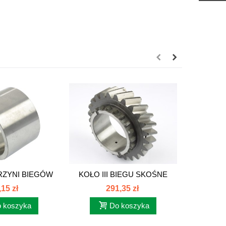
RZYNI BIEGÓW
KOŁO III BIEGU SKOŚNE
TULEJA 
385...
PRAWE 25...
,15 zł
291,35 zł
 koszyka
Do koszyka