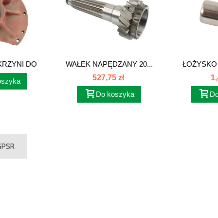
RZYNI DO
WAŁEK NAPĘDZANY 20...
ŁOŻYSKO 
385...
527,75 zł
1,
oszyka
Do koszyka
Do
 GPSR