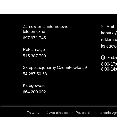
Zamówienia internetowe i
Mail
telefoniczne
kontakt
697 971 745
reklama
ksiegow
Reklamacje
515 387 709
Godzi
8:00-17:
Sklep stacjonarny Czernikówko 59
8:00-14:
54 287 50 68
Księgowość
664 209 002
Ta witryna używa ciasteczek. Pozostając na stronie zgad