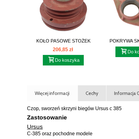
KOŁO PASOWE STOŻEK
POKRYWA SK
FI...
``4`` C-
206,85 zł
Do k
Do koszyka
Więcej informacji
Cechy
Informacja
Czop, sworzeń skrzyni biegów Ursus c 385
Zastosowanie
Ursus
C-385 oraz pochodne modele