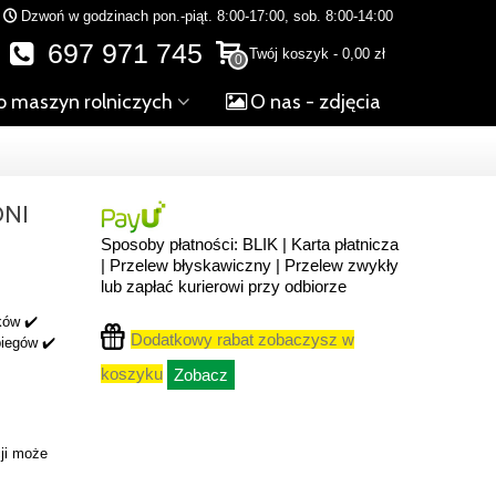
Dzwoń w godzinach pon.-piąt. 8:00-17:00, sob. 8:00-14:00
697 971 745
Twój koszyk
-
0,00 zł
0
o maszyn rolniczych
O nas - zdjęcia
DNI
Sposoby płatności: BLIK | Karta płatnicza
| Przelew błyskawiczny | Przelew zwykły
lub zapłać kurierowi przy odbiorze
ków ✔️
Dodatkowy rabat zobaczysz w
biegów ✔️
koszyku
Zobacz
ji może