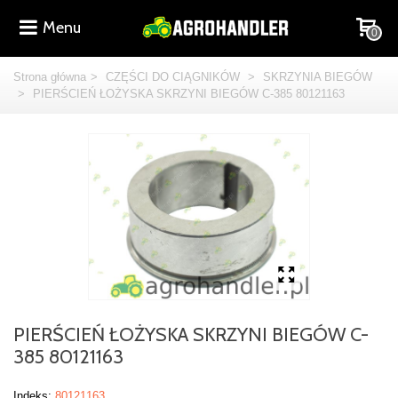
Menu
0
Strona główna
>
CZĘŚCI DO CIĄGNIKÓW
>
SKRZYNIA BIEGÓW
>
PIERŚCIEŃ ŁOŻYSKA SKRZYNI BIEGÓW C-385 80121163
PIERŚCIEŃ ŁOŻYSKA SKRZYNI BIEGÓW C-
385 80121163
Indeks:
80121163