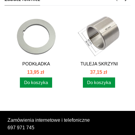
PODKŁADKA
TULEJA SKRZYNI
DYSTANSOWA
BIEGÓW C-385...
13,95 zł
37,15 zł
SKRZYNI...
Do koszyka
Do koszyka
Zamówienia internetowe i telefoniczne
697 971 745