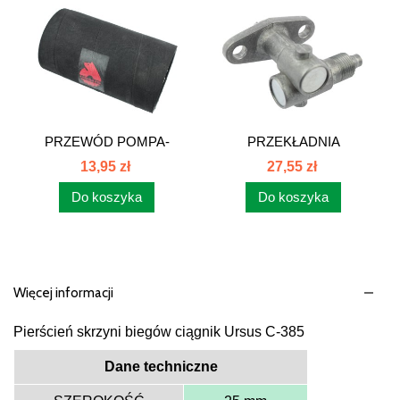
PRZEWÓD POMPA-
PRZEKŁADNIA
KOLANO C-385 89013002
LICZNIKA...
13,95 zł
27,55 zł
Do koszyka
Do koszyka
Więcej informacji
Pierścień skrzyni biegów ciągnik Ursus C-385
Dane techniczne