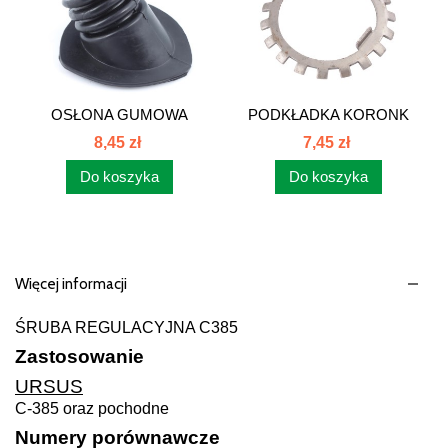
OSŁONA GUMOWA
PODKŁADKA KORONK
DŹWIGNI...
WAŁKA...
8,45 zł
7,45 zł
Do koszyka
Do koszyka
Więcej informacji
ŚRUBA REGULACYJNA C385
Zastosowanie
URSUS
C-385 oraz pochodne
Numery porównawcze