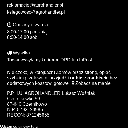
reklamacje@agrohandler.pl
ksiegowosc@agrohandler.pl
Godziny otwarcia
8:00-17:00 pon.-piąt.
8:00-14:00 sob.
Wysyłka
Towar wysyłamy kurierem DPD lub InPost
Nie czekaj w kolejkach! Zamów przez stronę, opłać
szybkim przelewem, przyjedź i
odbierz osobiście
bez
dodatkowych kosztów, gotowe!
Zobacz na mapie
P.P.H.U. AGROHANDLER Łukasz Woźniak
Czernikówko 59
87-640 Czernikowo
NIP: 8792124985
REGON: 871245655
Odstąp od umowy tutaj