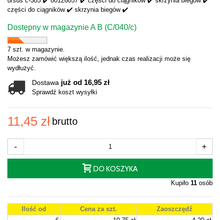
ursus c-385 ✔️ 80126057 ✔️ części do ciągników ✔️ skrzynia biegów ✔️
części do ciągników ✔️ skrzynia biegów ✔️
Dostępny w magazynie A B (C/040/c)
7 szt. w magazynie.
Możesz zamówić większą ilość, jednak czas realizacji może się
wydłużyć.
już od 16,95 zł
Dostawa
Sprawdź koszt wysyłki
11,45 zł
brutto
-
+
DO KOSZYKA
Kupiło
11
osób
Ilość od
Cena za szt.
Zaoszczędź