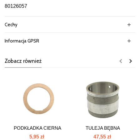
80126057
Cechy
Informacja GPSR
Zobacz również
PODKŁADKA CIERNA
TULEJA BĘBNA
385 80126016
WZMACNIACZA
5,95 zł
47,55 zł