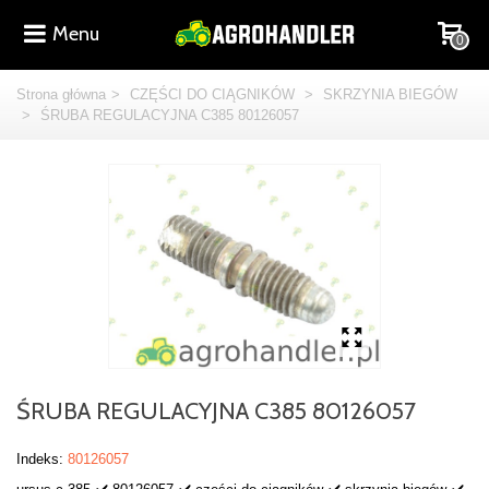
Menu
0
Strona główna
>
CZĘŚCI DO CIĄGNIKÓW
>
SKRZYNIA BIEGÓW
>
ŚRUBA REGULACYJNA C385 80126057
ŚRUBA REGULACYJNA C385 80126057
Indeks:
80126057