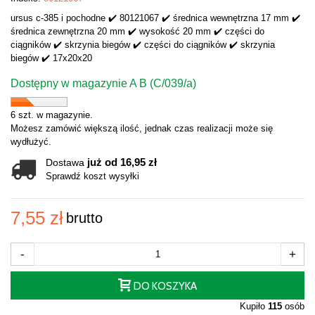
ursus c-385 i pochodne ✔️ 80121067 ✔️ średnica wewnętrzna 17 mm ✔️
średnica zewnętrzna 20 mm ✔️ wysokość 20 mm ✔️ części do
ciągników ✔️ skrzynia biegów ✔️ części do ciągników ✔️ skrzynia
biegów ✔️ 17x20x20
Dostępny w magazynie A B (C/039/a)
6 szt. w magazynie.
Możesz zamówić większą ilość, jednak czas realizacji może się
wydłużyć.
już od 16,95 zł
Dostawa
Sprawdź koszt wysyłki
7,55 zł
brutto
-
+
DO KOSZYKA
Kupiło
115
osób