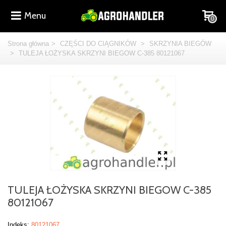
Menu
0
Strona główna
>
CZĘŚCI DO CIĄGNIKÓW
>
SKRZYNIA BIEGÓW
>
TULEJA ŁOŻYSKA SKRZYNI BIEGOW C-385 80121067
TULEJA ŁOŻYSKA SKRZYNI BIEGOW C-385
80121067
Indeks:
80121067