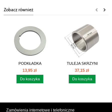
Zobacz również
PODKŁADKA
TULEJA SKRZYNI
DYSTANSOWA
BIEGÓW C-385...
13,95 zł
37,15 zł
SKRZYNI...
Do koszyka
Do koszyka
Zamówienia internetowe i telefoniczne