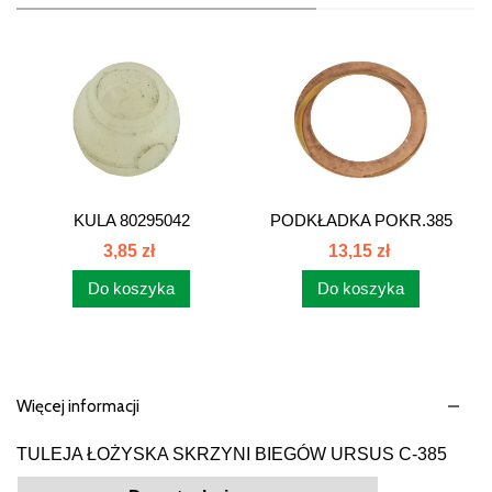
KULA 80295042
PODKŁADKA POKR.385
80126072
3,85 zł
13,15 zł
Do koszyka
Do koszyka
Więcej informacji
TULEJA ŁOŻYSKA SKRZYNI BIEGÓW URSUS C-385