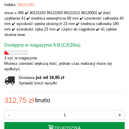
Indeks:
80121183
ursus c-385 ✔️ 80121183 86121003 80121012 86120002 ✔️ ilość
uzębienia 41 ✔️ średnica wewnętrzna 68 mm ✔️ szerokość całkowita 43
mm ✔️ wysokość sębów skośnych 23 mm ✔️ średnica całkowita 190
mm ✔️ szerokość zęba 23 mm ✔️ części do ciągników ✔️ 41 zębów
skośne lewe
Dostępny w magazynie A B (C/039/a)
3 szt. w magazynie.
Możesz zamówić większą ilość, jednak czas realizacji może się
wydłużyć.
już od 16,95 zł
Dostawa
Sprawdź koszt wysyłki
312,75 zł
brutto
-
+
DO KOSZYKA