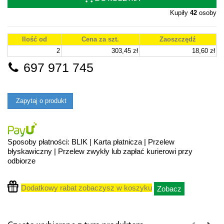
Kupiły
42
osoby
Ilość od
Cena za szt.
Zaoszczędź
2
303,45 zł
18,60 zł
697 971 745
Zapytaj o produkt
Sposoby płatności: BLIK | Karta płatnicza | Przelew
błyskawiczny | Przelew zwykły lub zapłać kurierowi przy
odbiorze
Dodatkowy rabat zobaczysz w koszyku
Zobacz