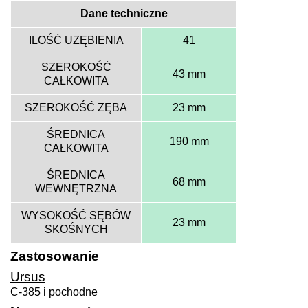
Dane techniczne
ILOŚĆ UZĘBIENIA
41
SZEROKOŚĆ
43 mm
CAŁKOWITA
SZEROKOŚĆ ZĘBA
23 mm
ŚREDNICA
190 mm
CAŁKOWITA
ŚREDNICA
68 mm
WEWNĘTRZNA
WYSOKOŚĆ SĘBÓW
23 mm
SKOŚNYCH
Zastosowanie
Ursus
C-385 i pochodne