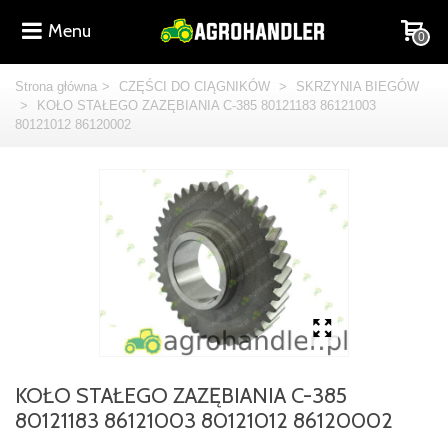
Menu
0
Strona główna
>
CZĘŚCI DO CIĄGNIKÓW
>
SKRZYNIA BIEGÓW
>
KOŁO STAŁEGO ZAZĘBIANIA C-385 80121183 86121003
80121012 86120002
KOŁO STAŁEGO ZAZĘBIANIA C-385
80121183 86121003 80121012 86120002