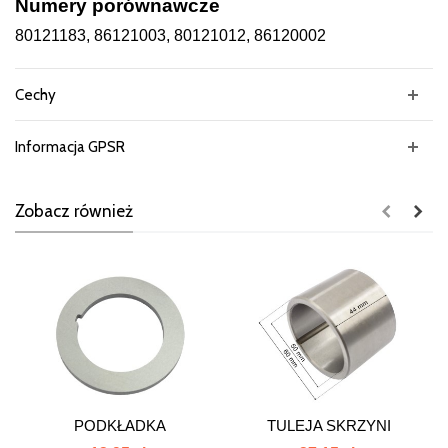
Numery porównawcze
80121183, 86121003, 80121012, 86120002
Cechy
Informacja GPSR
Zobacz również
PODKŁADKA
TULEJA SKRZYNI
DYSTANSOWA
BIEGÓW C-385...