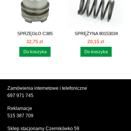
SPRZĘGŁO C385
SPRĘŻYNA 80153034
80153033
32,75 zł
20,15 zł
Do koszyka
Do koszyka
Zamówienia internetowe i telefoniczne
697 971 745
Reklamacje
515 387 709
Sklep stacjonarny Czernikówko 59