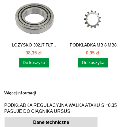
ŁOŻYSKO 30217 FŁT...
PODKŁADKA MB 8 MB8
54611903 MB-8
98,35 zł
0,95 zł
Do koszyka
Do koszyka
Więcej informacji
PODKŁADKA REGULACYJNA WAŁKA ATAKU S =0,35
PASUJE DO CIĄGNIKA URSUS
Dane techniczne