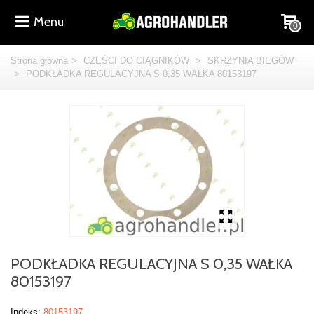
Menu
0
Strona główna
>
CZĘŚCI DO CIĄGNIKÓW
>
SKRZYNIA BIEGÓW
>
PODKŁADKA REGULACYJNA S 0,35 WAŁKA 80153197
PODKŁADKA REGULACYJNA S 0,35 WAŁKA
80153197
Indeks:
80153197