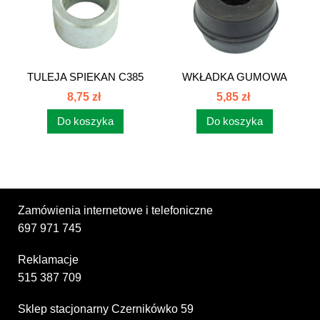
TULEJA SPIEKAN C385
WKŁADKA GUMOWA
80277002
UKŁADU...
8,75 zł
5,85 zł
Do koszyka
Do koszyka
Zamówienia internetowe i telefoniczne
697 971 745
Reklamacje
515 387 709
Sklep stacjonarny Czernikówko 59