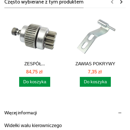
Często wybierane z tym produktem
ZESPÓŁ...
ZAWIAS POKRYWY
PRAWA MASKI C-385...
84,75 zł
7,35 zł
Do koszyka
Do koszyka
Więcej informacji
Widełki wału kierowniczego