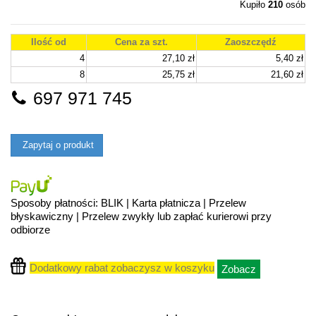
Kupiło
210
osób
Ilość od
Cena za szt.
Zaoszczędź
4
27,10 zł
5,40 zł
8
25,75 zł
21,60 zł
697 971 745
Zapytaj o produkt
Sposoby płatności: BLIK | Karta płatnicza | Przelew
błyskawiczny | Przelew zwykły lub zapłać kurierowi przy
odbiorze
Dodatkowy rabat zobaczysz w koszyku
Zobacz