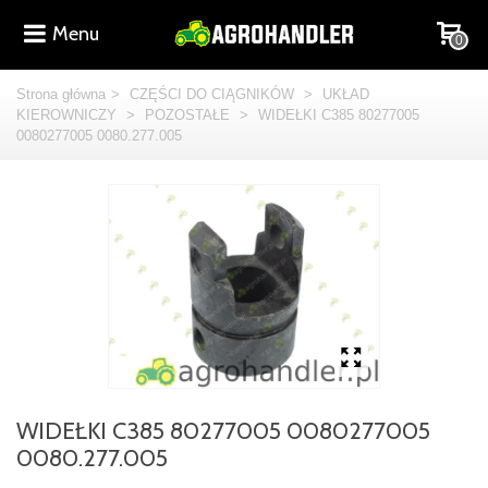
Menu
0
Strona główna
>
CZĘŚCI DO CIĄGNIKÓW
>
UKŁAD
KIEROWNICZY
>
POZOSTAŁE
>
WIDEŁKI C385 80277005
0080277005 0080.277.005
WIDEŁKI C385 80277005 0080277005
0080.277.005