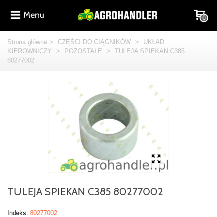
Menu
0
Strona główna
>
CZĘŚCI DO CIĄGNIKÓW
>
UKŁAD
KIEROWNICZY
>
POZOSTAŁE
>
TULEJA SPIEKAN C385
80277002
TULEJA SPIEKAN C385 80277002
Indeks:
80277002