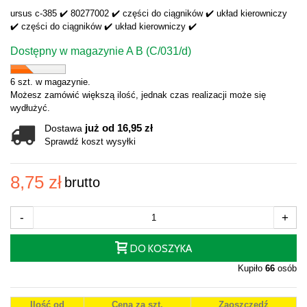
ursus c-385 ✔️ 80277002 ✔️ części do ciągników ✔️ układ kierowniczy
✔️ części do ciągników ✔️ układ kierowniczy ✔️
Dostępny w magazynie A B (C/031/d)
6 szt. w magazynie.
Możesz zamówić większą ilość, jednak czas realizacji może się
wydłużyć.
już od 16,95 zł
Dostawa
Sprawdź koszt wysyłki
8,75 zł
brutto
-
+
DO KOSZYKA
Kupiło
66
osób
Ilość od
Cena za szt.
Zaoszczędź