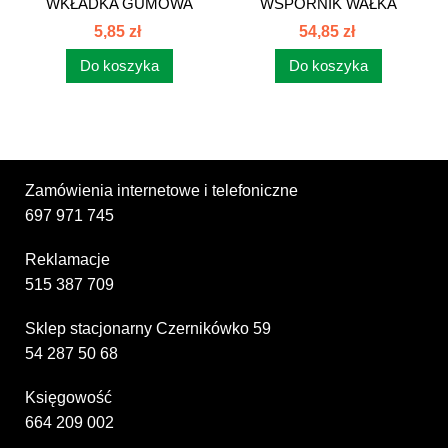
WKŁADKA GUMOWA
WSPORNIK WAŁKA
UKŁADU...
UKŁADU...
5,85 zł
54,85 zł
Do koszyka
Do koszyka
Zamówienia internetowe i telefoniczne
697 971 745
Reklamacje
515 387 709
Sklep stacjonarny Czernikówko 59
54 287 50 68
Księgowość
664 209 002