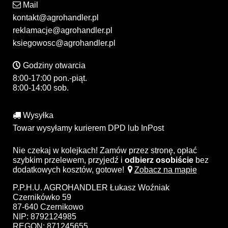
Mail
kontakt@agrohandler.pl
reklamacje@agrohandler.pl
ksiegowosc@agrohandler.pl
Godziny otwarcia
8:00-17:00 pon.-piąt.
8:00-14:00 sob.
Wysyłka
Towar wysyłamy kurierem DPD lub InPost
Nie czekaj w kolejkach! Zamów przez stronę, opłać
szybkim przelewem, przyjedź i
odbierz osobiście
bez
dodatkowych kosztów, gotowe!
Zobacz na mapie
P.P.H.U. AGROHANDLER Łukasz Woźniak
Czernikówko 59
87-640 Czernikowo
NIP: 8792124985
REGON: 871245655