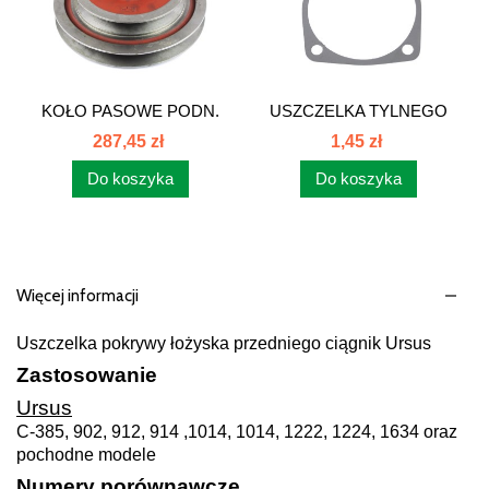
KOŁO PASOWE PODN.
USZCZELKA TYLNEGO
BIZON...
MOSTU C-385...
287,45 zł
1,45 zł
Do koszyka
Do koszyka
Więcej informacji
Uszczelka pokrywy łożyska przedniego ciągnik Ursus
Zastosowanie
Ursus
C-385, 902, 912, 914 ,1014, 1014, 1222, 1224, 1634 oraz
pochodne modele
Numery porównawcze