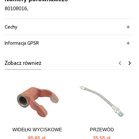
80108016,
Cechy
Informacja GPSR
Zobacz również
WIDEŁKI WYCISKOWE
PRZEWÓD
C385 80108004
SMAROWANIA
95,65 zł
35,55 zł