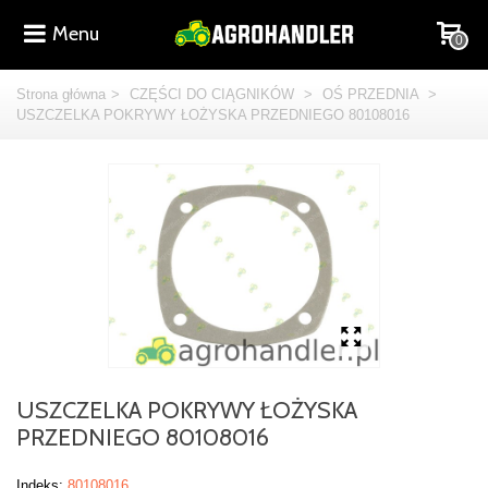
Menu
0
Strona główna
>
CZĘŚCI DO CIĄGNIKÓW
>
OŚ PRZEDNIA
>
USZCZELKA POKRYWY ŁOŻYSKA PRZEDNIEGO 80108016
USZCZELKA POKRYWY ŁOŻYSKA
PRZEDNIEGO 80108016
Indeks:
80108016