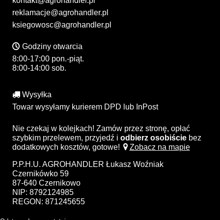
kontakt@agrohandler.pl
reklamacje@agrohandler.pl
ksiegowosc@agrohandler.pl
Godziny otwarcia
8:00-17:00 pon.-piąt.
8:00-14:00 sob.
Wysyłka
Towar wysyłamy kurierem DPD lub InPost
Nie czekaj w kolejkach! Zamów przez stronę, opłać
szybkim przelewem, przyjedź i
odbierz osobiście
bez
dodatkowych kosztów, gotowe!
Zobacz na mapie
P.P.H.U. AGROHANDLER Łukasz Woźniak
Czernikówko 59
87-640 Czernikowo
NIP: 8792124985
REGON: 871245655