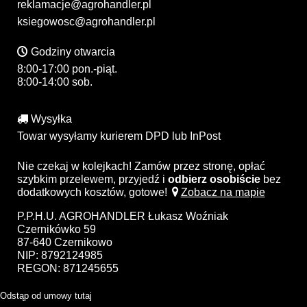
reklamacje@agrohandler.pl
ksiegowosc@agrohandler.pl
Godziny otwarcia
8:00-17:00 pon.-piąt.
8:00-14:00 sob.
Wysyłka
Towar wysyłamy kurierem DPD lub InPost
Nie czekaj w kolejkach! Zamów przez stronę, opłać
szybkim przelewem, przyjedź i
odbierz osobiście
bez
dodatkowych kosztów, gotowe!
Zobacz na mapie
P.P.H.U. AGROHANDLER Łukasz Woźniak
Czernikówko 59
87-640 Czernikowo
NIP: 8792124985
REGON: 871245655
Odstąp od umowy tutaj