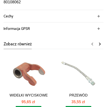
80108062
Cechy
Informacja GPSR
Zobacz również
WIDEŁKI WYCISKOWE
PRZEWÓD
C385 80108004
SMAROWANIA
95,65 zł
35,55 zł
ŁOŻ.C385...