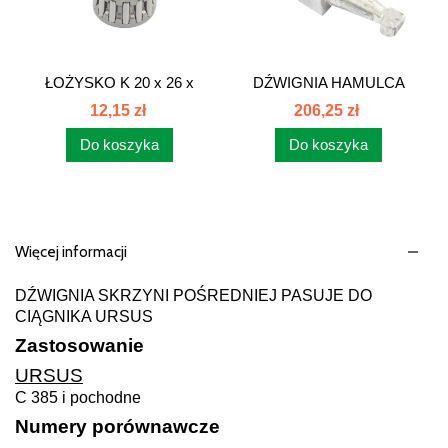
ŁOŻYSKO K 20 x 26 x
DŹWIGNIA HAMULCA
17...
C385 80126080
12,15 zł
206,25 zł
Do koszyka
Do koszyka
Więcej informacji
DŹWIGNIA SKRZYNI POŚREDNIEJ PASUJE DO
CIĄGNIKA URSUS
Zastosowanie
URSUS
C 385 i pochodne
Numery porównawcze