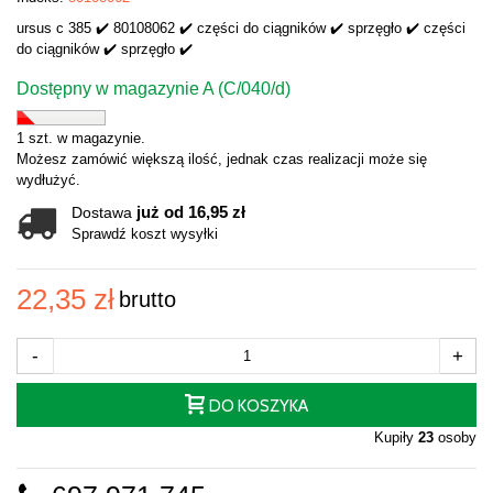
ursus c 385 ✔️ 80108062 ✔️ części do ciągników ✔️ sprzęgło ✔️ części
do ciągników ✔️ sprzęgło ✔️
Dostępny w magazynie A (C/040/d)
1 szt. w magazynie.
Możesz zamówić większą ilość, jednak czas realizacji może się
wydłużyć.
już od 16,95 zł
Dostawa
Sprawdź koszt wysyłki
22,35 zł
brutto
-
+
DO KOSZYKA
Kupiły
23
osoby