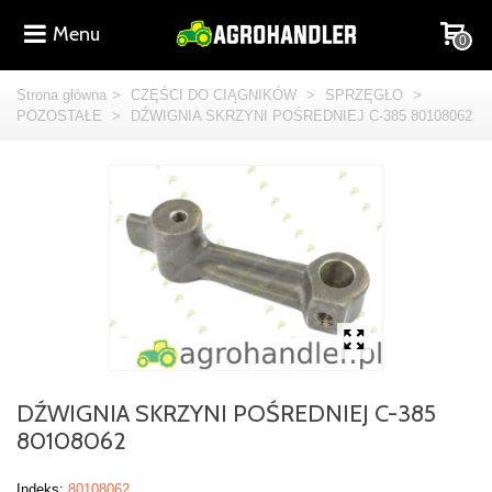
Menu
0
Strona główna
>
CZĘŚCI DO CIĄGNIKÓW
>
SPRZĘGŁO
>
POZOSTAŁE
>
DŹWIGNIA SKRZYNI POŚREDNIEJ C-385 80108062
DŹWIGNIA SKRZYNI POŚREDNIEJ C-385
80108062
Indeks:
80108062