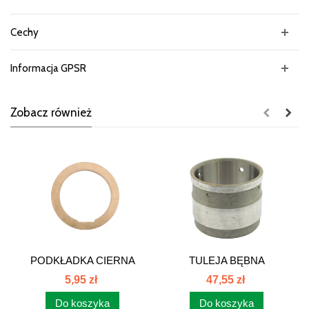
Cechy
Informacja GPSR
Zobacz również
PODKŁADKA CIERNA
TULEJA BĘBNA
385 80126016
WZMACNIACZA
5,95 zł
47,55 zł
MOMENTU...
Do koszyka
Do koszyka