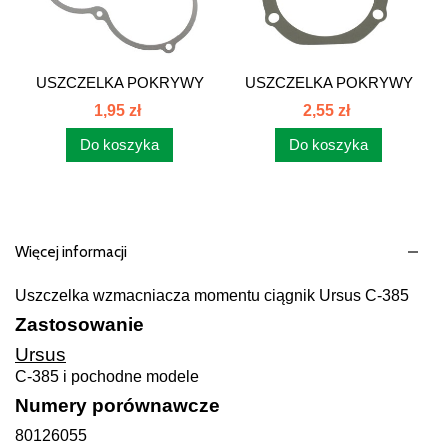
USZCZELKA POKRYWY
USZCZELKA POKRYWY
PRZEDNIEJ...
PRZEDNIEGO...
1,95 zł
2,55 zł
Do koszyka
Do koszyka
Więcej informacji
Uszczelka wzmacniacza momentu ciągnik Ursus C-385
Zastosowanie
Ursus
C-385 i pochodne modele
Numery porównawcze
80126055