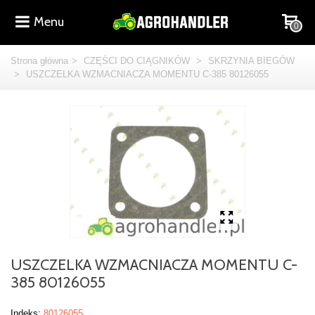
Menu
0
Strona główna
>
CZĘŚCI DO CIĄGNIKÓW
>
SKRZYNIA BIEGÓW
>
USZCZELKA WZMACNIACZA MOMENTU C-385 80126055
USZCZELKA WZMACNIACZA MOMENTU C-
385 80126055
Indeks:
80126055