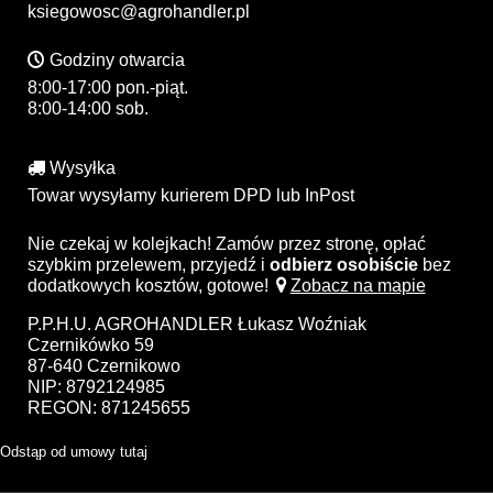
ksiegowosc@agrohandler.pl
Godziny otwarcia
8:00-17:00 pon.-piąt.
8:00-14:00 sob.
Wysyłka
Towar wysyłamy kurierem DPD lub InPost
Nie czekaj w kolejkach! Zamów przez stronę, opłać
szybkim przelewem, przyjedź i
odbierz osobiście
bez
dodatkowych kosztów, gotowe!
Zobacz na mapie
P.P.H.U. AGROHANDLER Łukasz Woźniak
Czernikówko 59
87-640 Czernikowo
NIP: 8792124985
REGON: 871245655
Odstąp od umowy tutaj