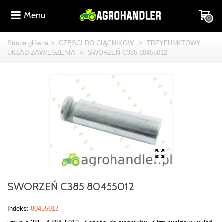
Menu
0
Strona główna
>
CZĘŚCI DO CIĄGNIKÓW
>
TRZYPUNKTOWY
UKŁAD ZAWIESZENIA
>
SWORZEŃ C385 80455012
SWORZEŃ C385 80455012
Indeks:
80455012