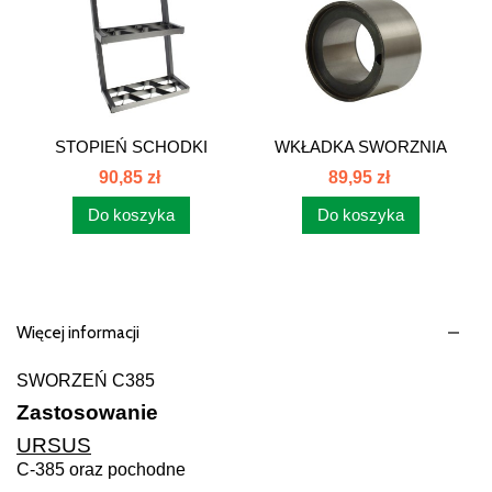
STOPIEŃ SCHODKI
WKŁADKA SWORZNIA
KABINY C385...
OŚ...
90,85 zł
89,95 zł
Do koszyka
Do koszyka
Więcej informacji
SWORZEŃ C385
Zastosowanie
URSUS
C-385 oraz pochodne