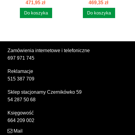
80455006
80455007
471,95 zł
469,35 zł
Do koszyka
Do koszyka
Zamówienia internetowe i telefoniczne
697 971 745
Reklamacje
515 387 709
Sklep stacjonarny Czernikówko 59
54 287 50 68
Księgowość
664 209 002
Mail