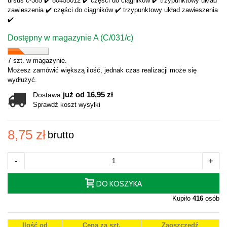
ursus c-385 ✔️ 80455012 ✔️ części do ciągników ✔️ trzypunktowy układ
zawieszenia ✔️ części do ciągników ✔️ trzypunktowy układ zawieszenia
✔️
Dostępny w magazynie A (C/031/c)
7 szt. w magazynie.
Możesz zamówić większą ilość, jednak czas realizacji może się
wydłużyć.
już od 16,95 zł
Dostawa
Sprawdź koszt wysyłki
8,75 zł
brutto
-
+
DO KOSZYKA
Kupiło
416
osób
Ilość od
Cena za szt.
Zaoszczędź