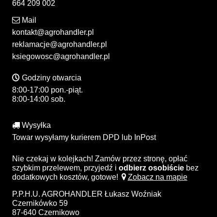
664 209 002
Mail
kontakt@agrohandler.pl
reklamacje@agrohandler.pl
ksiegowosc@agrohandler.pl
Godziny otwarcia
8:00-17:00 pon.-piąt.
8:00-14:00 sob.
Wysyłka
Towar wysyłamy kurierem DPD lub InPost
Nie czekaj w kolejkach! Zamów przez stronę, opłać
szybkim przelewem, przyjedź i
odbierz osobiście
bez
dodatkowych kosztów, gotowe!
Zobacz na mapie
P.P.H.U. AGROHANDLER Łukasz Woźniak
Czernikówko 59
87-640 Czernikowo