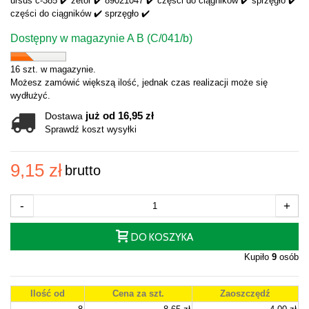
ursus c-385 ✔️ zetor ✔️ 89021047 ✔️ części do ciągników ✔️ sprzęgło ✔️
części do ciągników ✔️ sprzęgło ✔️
Dostępny w magazynie A B (C/041/b)
16 szt. w magazynie.
Możesz zamówić większą ilość, jednak czas realizacji może się
wydłużyć.
już od 16,95 zł
Dostawa
Sprawdź koszt wysyłki
9,15 zł
brutto
-
+
DO KOSZYKA
Kupiło
9
osób
Ilość od
Cena za szt.
Zaoszczędź