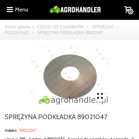
Menu
0
Strona główna
>
CZĘŚCI DO CIĄGNIKÓW
>
SPRZĘGŁO
>
POZOSTAŁE
>
SPRĘŻYNA PODKŁADKA 89021047
SPRĘŻYNA PODKŁADKA 89021047
Indeks:
89021047