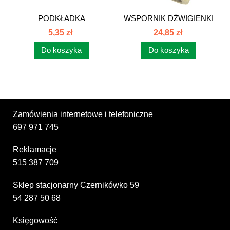
PODKŁADKA
WSPORNIK DŹWIGIENKI
POKR.SPRZĘGŁ.C385...
SPRZĘGŁA...
5,35 zł
24,85 zł
Do koszyka
Do koszyka
Zamówienia internetowe i telefoniczne
697 971 745
Reklamacje
515 387 709
Sklep stacjonarny Czernikówko 59
54 287 50 68
Księgowość