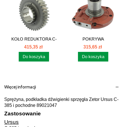
KOŁO REDUKTORA C-
POKRYWA
385 86121006
WZMACNIACZA
415,35 zł
315,65 zł
SKRZYNI IV B...
Do koszyka
Do koszyka
Więcej informacji
Sprężyna, podkładka dźwigienki sprzęgła Zetor Ursus C-
385 i pochodne 89021047
Zastosowanie
Ursus