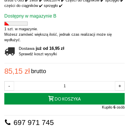
ursus c-385 ✔️ zetor ✔️ 89021074 ✔️ części do ciągników ✔️ sprzęgło ✔️
części do ciągników ✔️ sprzęgło ✔️
Dostępny w magazynie B
1 szt. w magazynie.
Możesz zamówić większą ilość, jednak czas realizacji może się
wydłużyć.
już od 16,95 zł
Dostawa
Sprawdź koszt wysyłki
85,15 zł
brutto
-
+
DO KOSZYKA
Kupiło
6
osób
697 971 745