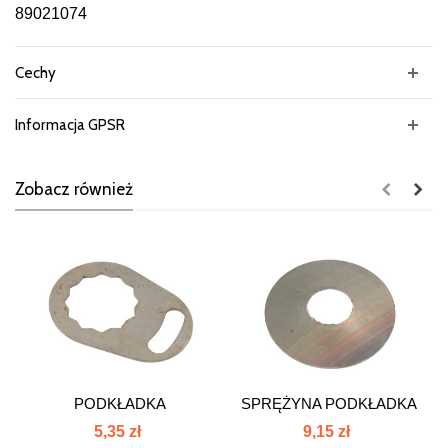
89021074
Cechy
Informacja GPSR
Zobacz również
PODKŁADKA
SPRĘŻYNA PODKŁADKA
POKR.SPRZĘGŁ.C385...
89021047
5,35 zł
9,15 zł