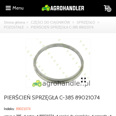
Menu
0
Strona główna
>
CZĘŚCI DO CIĄGNIKÓW
>
SPRZĘGŁO
>
POZOSTAŁE
>
PIERŚCIEŃ SPRZĘGŁA C-385 89021074
PIERŚCIEŃ SPRZĘGŁA C-385 89021074
Indeks:
89021074