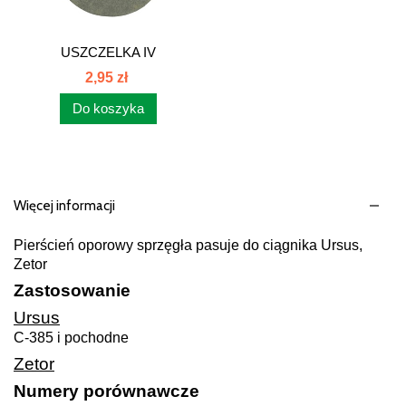
USZCZELKA IV
2012030160
2,95 zł
Do koszyka
Więcej informacji
Pierścień oporowy sprzęgła pasuje do ciągnika Ursus,
Zetor
Zastosowanie
Ursus
C-385 i pochodne
Zetor
Numery porównawcze