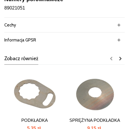
89021051
Cechy
Informacja GPSR
Zobacz również
PODKŁADKA
SPRĘŻYNA PODKŁADKA
POKR.SPRZĘGŁ.C385...
89021047
5,35 zł
9,15 zł