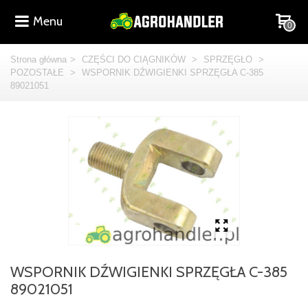
Menu
0
Strona główna
>
CZĘŚCI DO CIĄGNIKÓW
>
SPRZĘGŁO
>
POZOSTAŁE
>
WSPORNIK DŹWIGIENKI SPRZĘGŁA C-385
89021051
WSPORNIK DŹWIGIENKI SPRZĘGŁA C-385
89021051