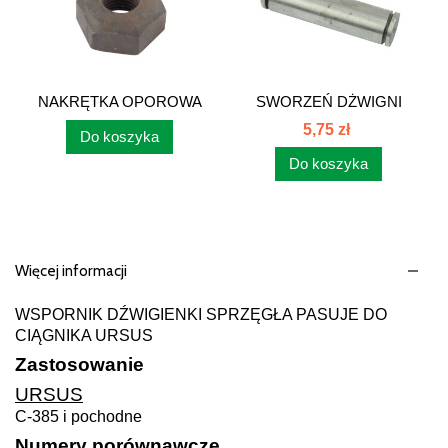
NAKRĘTKA OPOROWA
SWORZEŃ DŻWIGNI
WSPORNIKA...
SPRZĘGŁA 80021095
5,75 zł
Do koszyka
Do koszyka
Więcej informacji
WSPORNIK DŹWIGIENKI SPRZĘGŁA PASUJE DO
CIĄGNIKA URSUS
Zastosowanie
URSUS
C-385 i pochodne
Numery porównawcze