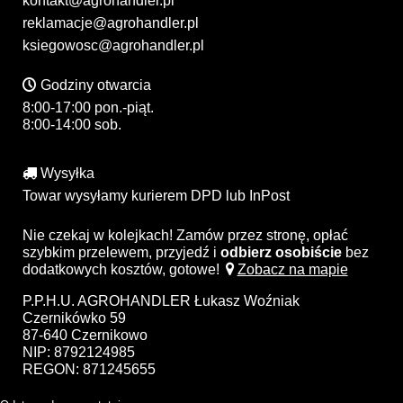
kontakt@agrohandler.pl
reklamacje@agrohandler.pl
ksiegowosc@agrohandler.pl
Godziny otwarcia
8:00-17:00 pon.-piąt.
8:00-14:00 sob.
Wysyłka
Towar wysyłamy kurierem DPD lub InPost
Nie czekaj w kolejkach! Zamów przez stronę, opłać
szybkim przelewem, przyjedź i
odbierz osobiście
bez
dodatkowych kosztów, gotowe!
Zobacz na mapie
P.P.H.U. AGROHANDLER Łukasz Woźniak
Czernikówko 59
87-640 Czernikowo
NIP: 8792124985
REGON: 871245655