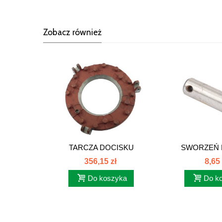
Zobacz również
TARCZA DOCISKU
SWORZEŃ 
SPRZĘGŁA C385...
SPRZĘGŁA 
356,15 zł
8,65 
Do koszyka
Do k