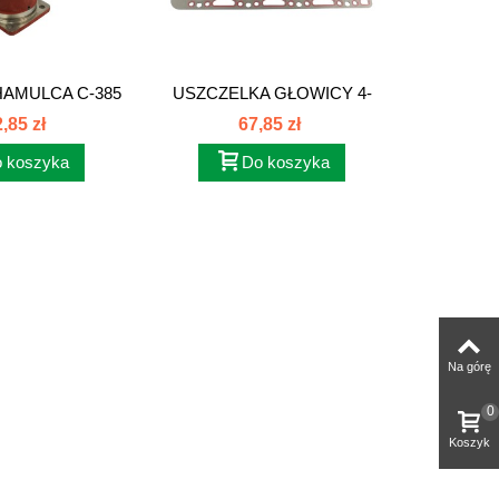
HAMULCA C-385
USZCZELKA GŁOWICY 4-
ŁOŻYSK
6059...
CYL 3...
,85 zł
67,85 zł
 koszyka
Do koszyka
Na górę
0
Koszyk