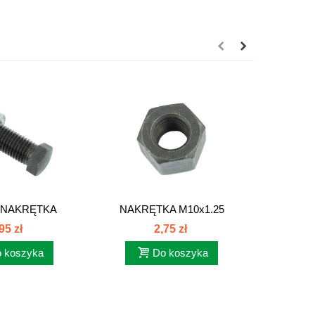
NAKRĘTKA
NAKRĘTKA M10x1.25
PODKŁA
JNA C385....
80021048
95 zł
2,75 zł
 koszyka
Do koszyka