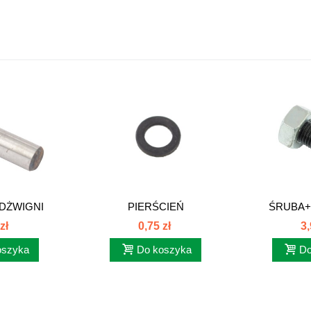
DŻWIGNI
PIERŚCIEŃ
ŚRUBA+
80021043
USZCZELNIAJĄCY
REGULACY
zł
0,75 zł
3,
POKRYWY...
oszyka
Do koszyka
Do