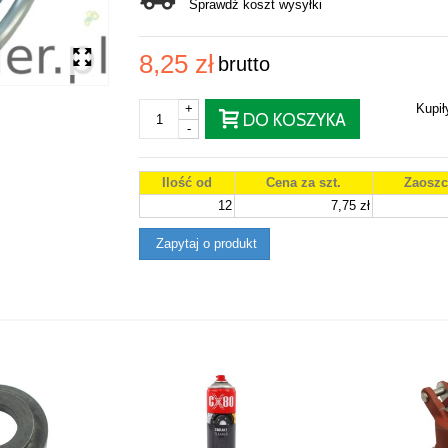
Sprawdź koszt wysyłki
8,25 zł
brutto
+
Kupi
DO KOSZYKA
-
Ilość od
Cena za szt.
Zaoszc
12
7,75 zł
Zapytaj o produkt