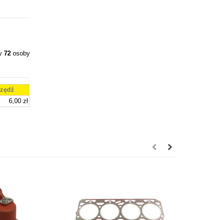
ły
72
osoby
zędź
6,00 zł