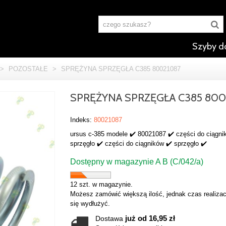
Szyby d
>
POZOSTAŁE
>
SPRĘŻYNA SPRZĘGŁA C385 80021087
SPRĘŻYNA SPRZĘGŁA C385 800
Indeks:
80021087
ursus c-385 modele ✔️ 80021087 ✔️ części do ciągni
sprzęgło ✔️ części do ciągników ✔️ sprzęgło ✔️
Dostępny w magazynie A B (C/042/a)
12 szt. w magazynie.
Możesz zamówić większą ilość, jednak czas realizac
się wydłużyć.
już od 16,95 zł
Dostawa