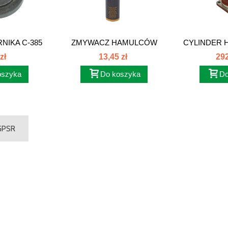
NIKA C-385
ZMYWACZ HAMULCÓW
CYLINDER 
093
600ml...
8012
zł
13,45 zł
292
oszyka
Do koszyka
Do
 GPSR