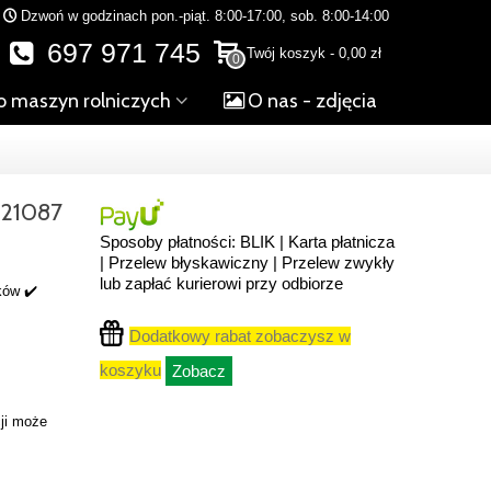
Dzwoń w godzinach pon.-piąt. 8:00-17:00, sob. 8:00-14:00
697 971 745
Twój koszyk
-
0,00 zł
0
o maszyn rolniczych
O nas - zdjęcia
21087
Sposoby płatności: BLIK | Karta płatnicza
| Przelew błyskawiczny | Przelew zwykły
lub zapłać kurierowi przy odbiorze
ków ✔️
Dodatkowy rabat zobaczysz w
koszyku
Zobacz
ji może