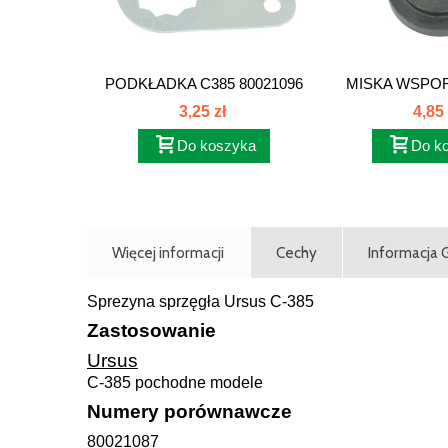
PODKŁADKA C385 80021096
MISKA WSPOR
80021
3,25 zł
4,85 
Do koszyka
Do k
Więcej informacji
Cechy
Informacja
Sprezyna sprzęgła Ursus C-385
Zastosowanie
Ursus
C-385 pochodne modele
Numery porównawcze
80021087