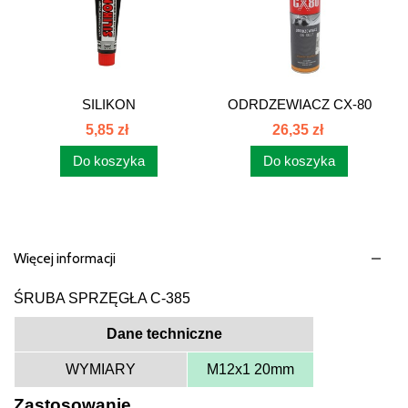
SILIKON
ODRDZEWIACZ CX-80
WYSOKOTEMPERATUROWY
500ml 291 500ML
5,85 zł
26,35 zł
Do koszyka
Do koszyka
Więcej informacji
ŚRUBA SPRZĘGŁA C-385
Dane techniczne
WYMIARY
M12x1 20mm
Zastosowanie