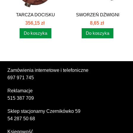
TARCZA DOCISKU
SWORZEŃ DŻWIGNI
SPRZĘGŁA C385...
SPRZĘGŁA 80021043
356,15 zł
8,65 zł
Do koszyka
Do koszyka
Zamówienia internetowe i telefoniczne
697 971 745
Reklamacje
515 387 709
Sklep stacjonarny Czernikówko 59
54 287 50 68
Księgowość