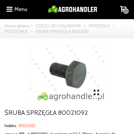
Menu
0
Strona główna
>
CZĘŚCI DO CIĄGNIKÓW
>
SPRZĘGŁO
>
POZOSTAŁE
>
ŚRUBA SPRZĘGŁA 80021092
ŚRUBA SPRZĘGŁA 80021092
Indeks:
80021092