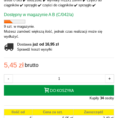
ursus c-385 ✔️ 80021092 ✔️ wymiary m12x1 20mm ✔️ części do
ciągników ✔️ sprzęgło ✔️ części do ciągników ✔️ sprzęgło ✔️
Dostępny w magazynie A B (C/042/a)
9 szt. w magazynie.
Możesz zamówić większą ilość, jednak czas realizacji może się
wydłużyć.
już od 16,95 zł
Dostawa
Sprawdź koszt wysyłki
5,45 zł
brutto
-
+
DO KOSZYKA
Kupiły
34
osoby
Ilość od
Cena za szt.
Zaoszczędź