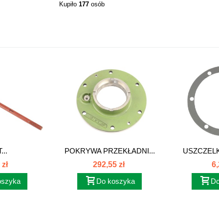
Kupiło
177
osób
...
POKRYWA PRZEKŁADNI...
USZCZEL
 zł
292,55 zł
6,
oszyka
Do koszyka
Do