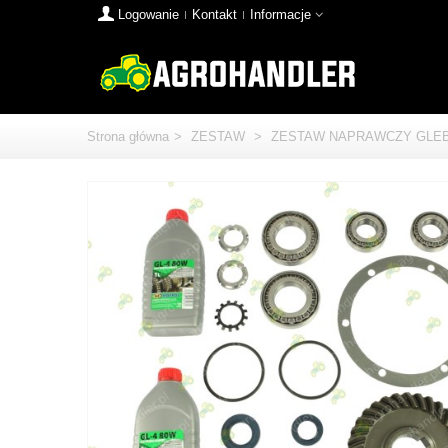
Logowanie
Kontakt
Informacje
Strona główna
>
ZESTAW
>
ZESTAW NAPRAWCZY GLEBO