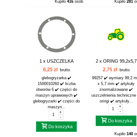
Kupiło
416
osób
Kupiło
281
o
1 x
USZCZELKA
2 x
ORING 99,2x5,7
POKRYWY NA 6-
99257
6,25 zł
2,75 zł
brutto
brutto
OTWORÓW...
glebogryzarka ✔️
99257 ✔️ wymiary 99,2 
1500010260 ✔️ liczba
x 5,7 mm ✔️ artykuły
otworów 6 ✔️ części do
znormalizowane ✔️
maszyn uprawowych ✔️
uszczelnienia techniczne
glebogryzarki ✔️ części do
oringi ✔️ artykuły...
+
maszyn...
-
+
-
Do koszyka
Do koszyka
Kupiło
140
o