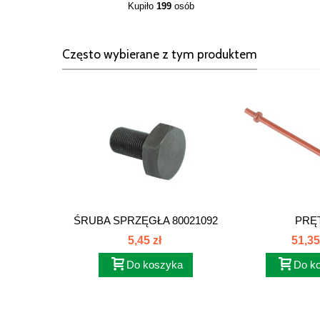
Kupiło
199
osób
Często wybierane z tym produktem
ŚRUBA SPRZĘGŁA 80021092
PRĘT
5,45 zł
51,35
Do koszyka
Do k