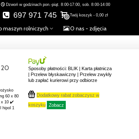
Dzwoń w godzinach pon.-piąt. 8:00-17:00, sob. 8:00-14:00
697 971 745
Twój koszyk
-
0,00 zł
0
o maszyn rolniczych
O nas - zdjęcia
120
Sposoby płatności: BLIK | Karta płatnicza
| Przelew błyskawiczny | Przelew zwykły
lub zapłać kurierowi przy odbiorze
 łożysko
Dodatkowy rabat zobaczysz w
ng 60 x 80
 x 10 ✔️
koszyku
Zobacz
l hipol 1