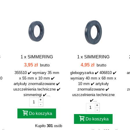
8
1 x
SIMMERING
1 x
SIMMERING
35x55x10 355510
40x68x10 406810
3,95 zł
4,95 zł
brutto
brutto
355510 ✔️ wymiary 35 mm
glebogryzarka ✔️ 406810 ✔️
a
10
x 55 mm x 10 mm ✔️
wymiary 40 mm x 68 mm x
artykuły znormalizowane ✔️
10 mm ✔️ artykuły
uszczelnienia techniczne ✔️
znormalizowane ✔️
z
simmeringi ✔️...
uszczelnienia techniczne
+
✔️...
-
+
-
Do koszyka
Do koszyka
Kupiło
301
osób