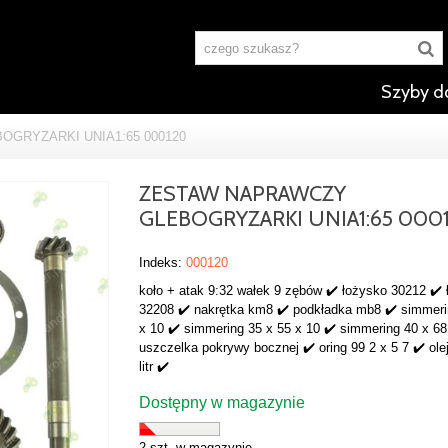
Szyby d
GRYZARKI UNIA1:65 000120
ZESTAW NAPRAWCZY
GLEBOGRYZARKI UNIA1:65 000
Indeks:
000120
koło + atak 9:32 wałek 9 zębów ✔️ łożysko 30212 ✔️
32208 ✔️ nakrętka km8 ✔️ podkładka mb8 ✔️ simmeri
x 10 ✔️ simmering 35 x 55 x 10 ✔️ simmering 40 x 68
uszczelka pokrywy bocznej ✔️ oring 99 2 x 5 7 ✔️ olej
litr ✔️
Dostępny w magazynie
2 szt. w magazynie.