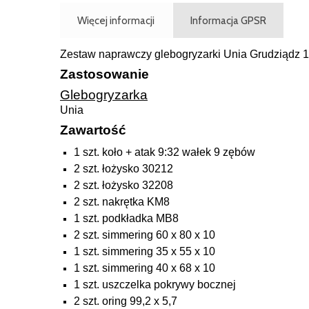
Więcej informacji
Informacja GPSR
Zestaw naprawczy glebogryzarki Unia Grudziądz 1
Zastosowanie
Glebogryzarka
Unia
Zawartość
1 szt. koło + atak 9:32 wałek 9 zębów
2 szt. łożysko 30212
2 szt. łożysko 32208
2 szt. nakrętka KM8
1 szt. podkładka MB8
2 szt. simmering 60 x 80 x 10
1 szt. simmering 35 x 55 x 10
1 szt. simmering 40 x 68 x 10
1 szt. uszczelka pokrywy bocznej
2 szt. oring 99,2 x 5,7