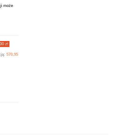
ji może
00 zł
cją:
570,95