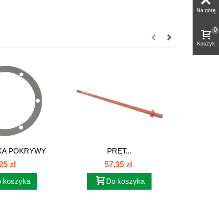
Na górę
0
Koszyk
KA POKRYWY
PRĘT...
W
NA...
25 zł
57,35 zł
 koszyka
Do koszyka