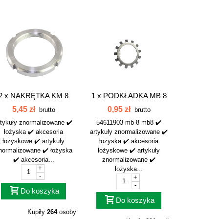
2 x
NAKRĘTKA KM 8
1 x
PODKŁADKA MB 8
KM8
MB8 54611903 MB-8
5,45 zł
0,95 zł
brutto
brutto
rtykuły znormalizowane ✔️
54611903 mb-8 mb8 ✔️
łożyska ✔️ akcesoria
artykuły znormalizowane ✔️
łożyskowe ✔️ artykuły
łożyska ✔️ akcesoria
normalizowane ✔️ łożyska
łożyskowe ✔️ artykuły
✔️ akcesoria...
znormalizowane ✔️
+
łożyska...
-
+
-
Do koszyka
Do koszyka
Kupiły
264
osoby