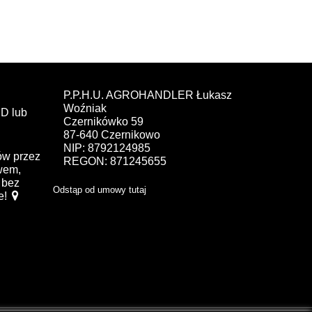
P.P.H.U. AGROHANDLER Łukasz
Woźniak
D lub
Czernikówko 59
87-640 Czernikowo
NIP: 8792124985
ów przez
REGON: 871245655
ewem,
bez
Odstąp od umowy tutaj
e!