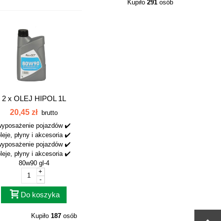
Kupiło
291
osób
2 x
OLEJ HIPOL 1L
HIPOL1L
20,45 zł
brutto
wyposażenie pojazdów ✔️
leje, płyny i akcesoria ✔️
wyposażenie pojazdów ✔️
leje, płyny i akcesoria ✔️
80w90 gl-4
+
-
Do koszyka
Kupiło
187
osób