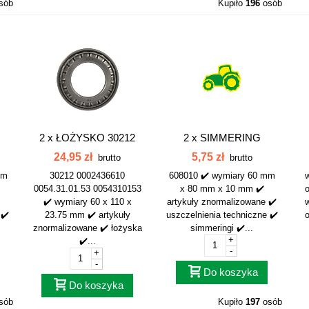
sób
Kupiło
196
osób
2 x
ŁOŻYSKO 30212
2 x
SIMMERING
0002436610...
60x80x10 608010
24,95 zł
5,75 zł
brutto
brutto
mm
30212 0002436610
608010 ✔️ wymiary 60 mm
0054.31.01.53 0054310153
x 80 mm x 10 mm ✔️
o
✔️ wymiary 60 x 110 x
artykuły znormalizowane ✔️
 ✔️
23.75 mm ✔️ artykuły
uszczelnienia techniczne ✔️
o
znormalizowane ✔️ łożyska
simmeringi ✔️...
+
✔️...
-
+
-
Do koszyka
Do koszyka
sób
Kupiło
197
osób