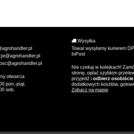
Wysyłka
@agrohandler.pl
Towar wysyłamy kurierem DP
InPost
cje@agrohandler.pl
osc@agrohandler.pl
Nie czekaj w kolejkach! Zam
stronę, opłać szybkim przel
ny otwarcia
przyjedź i
odbierz osobiście
00 pon.-piąt.
dodatkowych kosztów, gotow
00 sob.
Zobacz na mapie