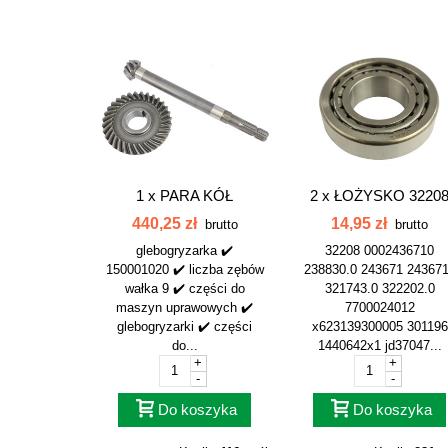
1 x
PARA KÓŁ
2 x
ŁOŻYSKO 3220
KPL.9:32,WAŁEK 9-
0002436710...
440,25 zł
14,95 zł
brutto
brutto
ZĘBÓW...
glebogryzarka ✔️
32208 0002436710
150001020 ✔️ liczba zębów
238830.0 243671 24367
wałka 9 ✔️ części do
321743.0 322202.0
maszyn uprawowych ✔️
7700024012
glebogryzarki ✔️ części
x623139300005 301196
do...
1440642x1 jd37047...
+
+
-
-
Do koszyka
Do koszyka