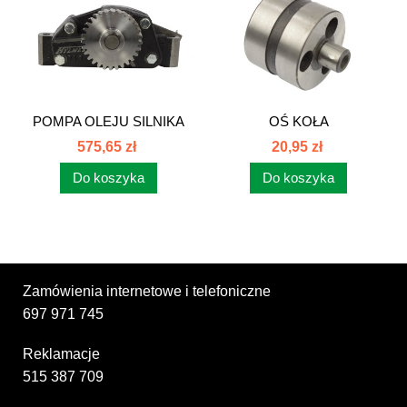
POMPA OLEJU SILNIKA
OŚ KOŁA
STARY TYP...
POŚREDNIEGO POMPY
575,65 zł
20,95 zł
OLEJU...
Do koszyka
Do koszyka
Zamówienia internetowe i telefoniczne
697 971 745
Reklamacje
515 387 709