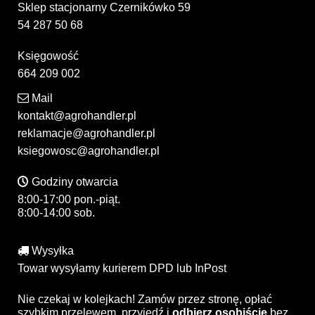
Sklep stacjonarny Czernikówko 59
54 287 50 68
Księgowość
664 209 002
Mail
kontakt@agrohandler.pl
reklamacje@agrohandler.pl
ksiegowosc@agrohandler.pl
Godziny otwarcia
8:00-17:00 pon.-piąt.
8:00-14:00 sob.
Wysyłka
Towar wysyłamy kurierem DPD lub InPost
Nie czekaj w kolejkach! Zamów przez stronę, opłać
szybkim przelewem, przyjedź i
odbierz osobiście
bez