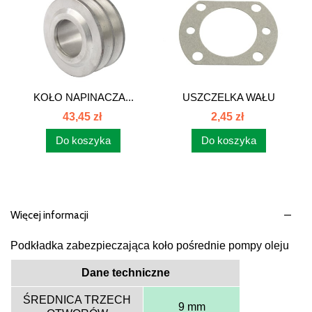
KOŁO NAPINACZA...
USZCZELKA WAŁU
PRZEDNIEGO...
43,45 zł
2,45 zł
Do koszyka
Do koszyka
Więcej informacji
Podkładka zabezpieczająca koło pośrednie pompy oleju
Dane techniczne
ŚREDNICA TRZECH
9 mm