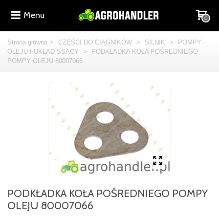
Menu
0
Strona główna
>
CZĘŚCI DO CIĄGNIKÓW
>
SILNIK
>
POMPY
OLEJU I UKŁAD SSĄCY
>
PODKŁADKA KOŁA POŚREDNIEGO
POMPY OLEJU 80007066
PODKŁADKA KOŁA POŚREDNIEGO POMPY
OLEJU 80007066