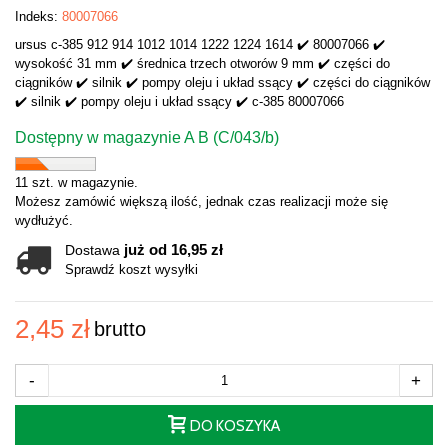
Indeks:
80007066
ursus c-385 912 914 1012 1014 1222 1224 1614 ✔️ 80007066 ✔️
wysokość 31 mm ✔️ średnica trzech otworów 9 mm ✔️ części do
ciągników ✔️ silnik ✔️ pompy oleju i układ ssący ✔️ części do ciągników
✔️ silnik ✔️ pompy oleju i układ ssący ✔️ c-385 80007066
Dostępny w magazynie A B (C/043/b)
11 szt. w magazynie.
Możesz zamówić większą ilość, jednak czas realizacji może się
wydłużyć.
już od 16,95 zł
Dostawa
Sprawdź koszt wysyłki
2,45 zł
brutto
-
+
DO KOSZYKA