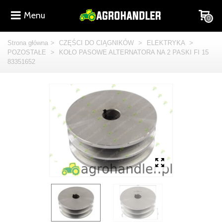
Menu
0
Strona główna
>
CZĘŚCI DO CIĄGNIKÓW
>
ELEKTRYKA
>
POZOSTAŁE
>
KOŁO PASOWE ALTERNATORA NA 2 PASKI FI 15
83351652