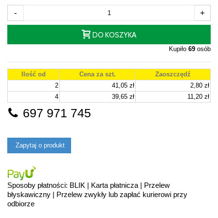
-
+
DO KOSZYKA
Kupiło
69
osób
Ilość od
Cena za szt.
Zaoszczędź
2
41,05 zł
2,80 zł
4
39,65 zł
11,20 zł
697 971 745
Zapytaj o produkt
Sposoby płatności: BLIK | Karta płatnicza | Przelew
błyskawiczny | Przelew zwykły lub zapłać kurierowi przy
odbiorze