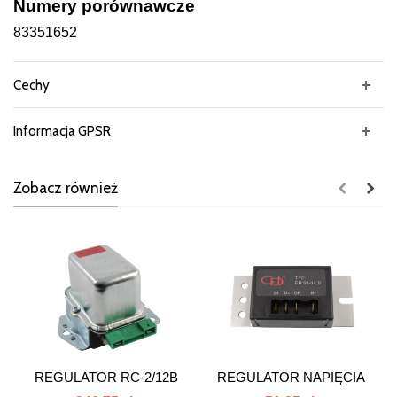
Numery porównawcze
83351652
Cechy
Informacja GPSR
Zobacz również
REGULATOR RC-2/12B
REGULATOR NAPIĘCIA
MECHANICZNY...
ELEKTRYCZNY...