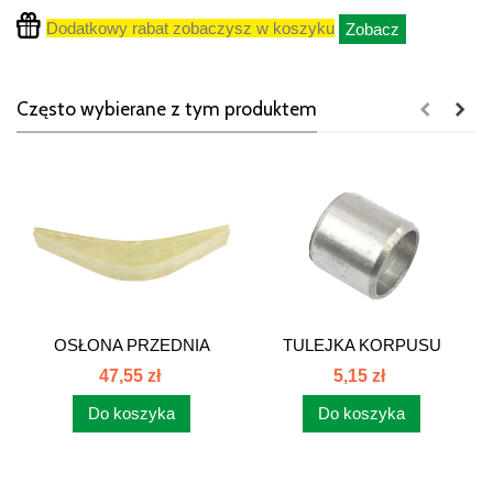
Dodatkowy rabat zobaczysz w koszyku
Zobacz
Często wybierane z tym produktem
OSŁONA PRZEDNIA
TULEJKA KORPUSU
TALERZA KOS...
TYLNEGO MOSTU...
47,55 zł
5,15 zł
Do koszyka
Do koszyka