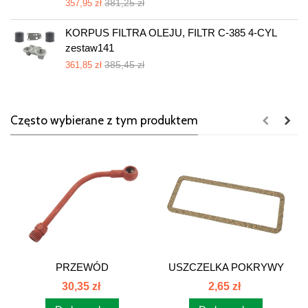
381,25 zł
357,95 zł
KORPUS FILTRA OLEJU, FILTR C-385 4-CYL
zestaw141
385,45 zł
361,85 zł
Często wybierane z tym produktem
PRZEWÓD
USZCZELKA POKRYWY
WSKAŹNIKA...
BOCZNEJ C-360...
30,35 zł
2,65 zł