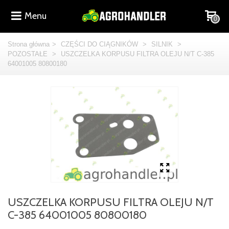
Menu
0
Strona główna
>
CZĘŚCI DO CIĄGNIKÓW
>
SILNIK
>
POZOSTAŁE
>
USZCZELKA KORPUSU FILTRA OLEJU N/T C-385
64001005 80800180
USZCZELKA KORPUSU FILTRA OLEJU N/T
C-385 64001005 80800180