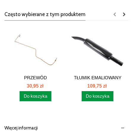
Często wybierane z tym produktem
PRZEWÓD
TŁUMIK EMALIOWANY
HAMULCOWY PRAWY...
C330...
30,95 zł
109,75 zł
Do koszyka
Do koszyka
Więcej informacji