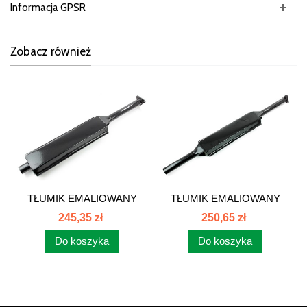
Informacja GPSR
Zobacz również
TŁUMIK EMALIOWANY
TŁUMIK EMALIOWANY
DŁUGI DÓŁ...
DŁUGI DÓŁ...
245,35 zł
250,65 zł
Do koszyka
Do koszyka