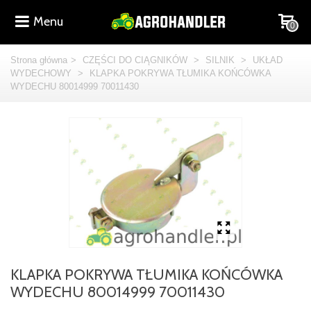
Menu
0
Strona główna
>
CZĘŚCI DO CIĄGNIKÓW
>
SILNIK
>
UKŁAD
WYDECHOWY
>
KLAPKA POKRYWA TŁUMIKA KOŃCÓWKA
WYDECHU 80014999 70011430
KLAPKA POKRYWA TŁUMIKA KOŃCÓWKA
WYDECHU 80014999 70011430