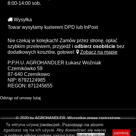
8:00-14:00 sob.
Wysyłka
Towar wysyłamy kurierem DPD lub InPost
Nie czekaj w kolejkach! Zamów przez stronę, opłać
szybkim przelewem, przyjedź i
odbierz osobiście
bez
dodatkowych kosztów, gotowe!
Zobacz na mapie
P.P.H.U. AGROHANDLER Łukasz Woźniak
Czernikówko 59
87-640 Czernikowo
NIP: 8792124985
REGON: 871245655
Odstąp od umowy tutaj
© 2020 by AGROHANDLER. Wszystkie prawa zastrzeżone
Ta witryna używa ciasteczek. Pozostając na stronie
Przełącz na wersję na komputer
zgadzasz się na ich użycie. Aby dowiedzieć się więcej
zamknij
o polityce plików cookies zajrzyj tutaj:
Polityka plików