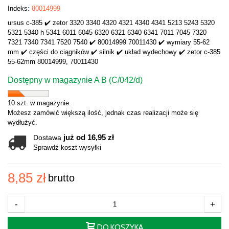
Indeks:
80014999
ursus c-385 ✔️ zetor 3320 3340 4320 4321 4340 4341 5213 5243 5320
5321 5340 h 5341 6011 6045 6320 6321 6340 6341 7011 7045 7320
7321 7340 7341 7520 7540 ✔️ 80014999 70011430 ✔️ wymiary 55-62
mm ✔️ części do ciągników ✔️ silnik ✔️ układ wydechowy ✔️ zetor c-385
55-62mm 80014999, 70011430
Dostępny w magazynie A B (C/042/d)
10 szt. w magazynie.
Możesz zamówić większą ilość, jednak czas realizacji może się
wydłużyć.
już od 16,95 zł
Dostawa
Sprawdź koszt wysyłki
8,85 zł
brutto
-
+
DO KOSZYKA