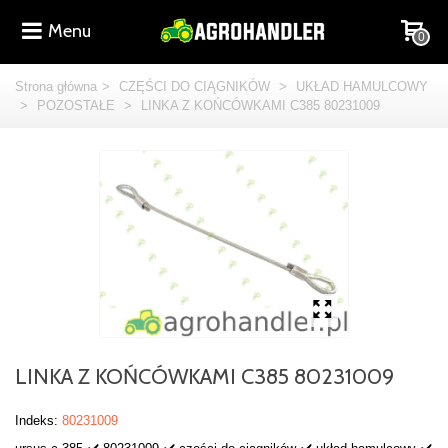
Menu
0
Strona główna
>
CZĘŚCI DO CIĄGNIKÓW
>
UKŁAD HAMULCOWY
>
POZOSTAŁE
>
LINKA Z KOŃCÓWKAMI C385 80231009
LINKA Z KOŃCÓWKAMI C385 80231009
Indeks:
80231009