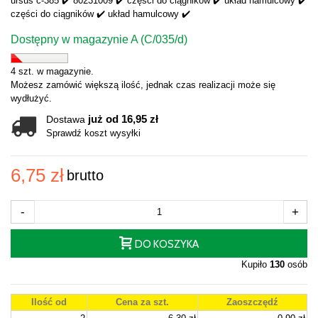
ursus c-385 ✔️ 80231009 ✔️ części do ciągników ✔️ układ hamulcowy ✔️
części do ciągników ✔️ układ hamulcowy ✔️
Dostępny w magazynie A (C/035/d)
4 szt. w magazynie.
Możesz zamówić większą ilość, jednak czas realizacji może się
wydłużyć.
już od 16,95 zł
Dostawa
Sprawdź koszt wysyłki
6,75 zł
brutto
-
+
DO KOSZYKA
Kupiło
130
osób
Ilość od
Cena za szt.
Zaoszczędź