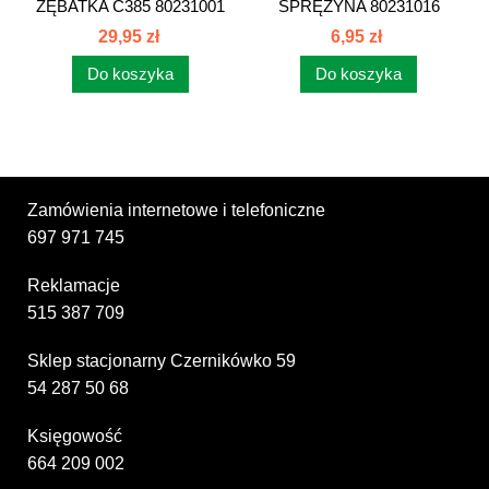
ZĘBATKA C385 80231001
SPRĘŻYNA 80231016
29,95 zł
6,95 zł
Do koszyka
Do koszyka
Zamówienia internetowe i telefoniczne
697 971 745
Reklamacje
515 387 709
Sklep stacjonarny Czernikówko 59
54 287 50 68
Księgowość
664 209 002