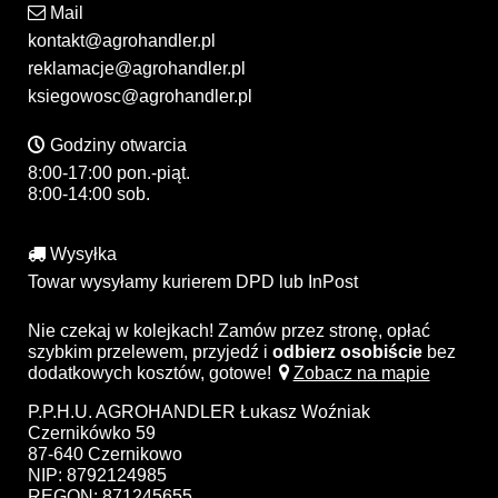
Mail
kontakt@agrohandler.pl
reklamacje@agrohandler.pl
ksiegowosc@agrohandler.pl
Godziny otwarcia
8:00-17:00 pon.-piąt.
8:00-14:00 sob.
Wysyłka
Towar wysyłamy kurierem DPD lub InPost
Nie czekaj w kolejkach! Zamów przez stronę, opłać
szybkim przelewem, przyjedź i
odbierz osobiście
bez
dodatkowych kosztów, gotowe!
Zobacz na mapie
P.P.H.U. AGROHANDLER Łukasz Woźniak
Czernikówko 59
87-640 Czernikowo
NIP: 8792124985
REGON: 871245655