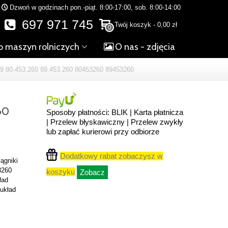
Dzwoń w godzinach pon.-piąt. 8:00-17:00, sob. 8:00-14:00
697 971 745
Twój koszyk
-
0,00 zł
0
o maszyn rolniczych
O nas - zdjęcia
80.453.260 89.453.260 80453260 89453260
60
Sposoby płatności: BLIK | Karta płatnicza
| Przelew błyskawiczny | Przelew zwykły
lub zapłać kurierowi przy odbiorze
Dodatkowy rabat zobaczysz w
iągniki
3260
koszyku
Zobacz
ład
 układ