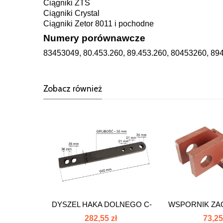
Ciągniki ZTS
Ciągniki Crystal
Ciągniki Zetor 8011 i pochodne
Numery porównawcze
83453049, 80.453.260, 89.453.260, 80453260, 89
Zobacz również
DYSZEL HAKA DOLNEGO C-
WSPORNIK ZA
385 83453006
DOLNEG
282,55 zł
73,25