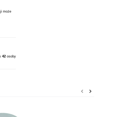
ji może
ły
42
osoby