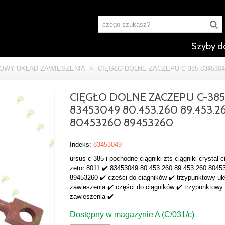
Szyby d
OWY UKŁAD ZAWIESZENIA
>
CIĘGŁO DOLNE ZACZEPU C-385 83453049 
CIĘGŁO DOLNE ZACZEPU C-385
83453049 80.453.260 89.453.2
80453260 89453260
Indeks:
83453049
ursus c-385 i pochodne ciągniki zts ciągniki crystal c
zetor 8011 ✔️ 83453049 80.453.260 89.453.260 8045
89453260 ✔️ części do ciągników ✔️ trzypunktowy uk
zawieszenia ✔️ części do ciągników ✔️ trzypunktowy
zawieszenia ✔️
Dostępny w magazynie A (C/031/c)