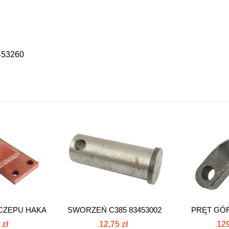
453260
CZEPU HAKA
SWORZEŃ C385 83453002
PRĘT GÓR
O...
 zł
12,75 zł
129