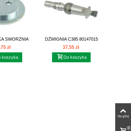
KA SWORZNIA
DŹWIGNIA C385 80147015
SI...
,75 zł
37,55 zł
 koszyka
Do koszyka
Na górę
0