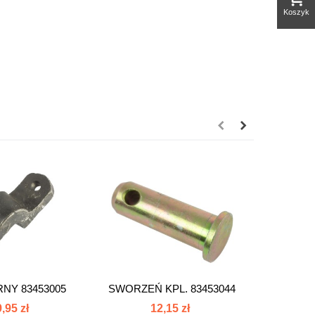
Koszyk
NY 83453005
SWORZEŃ KPL. 83453044
DYSZE
ZA
,95 zł
12,15 zł