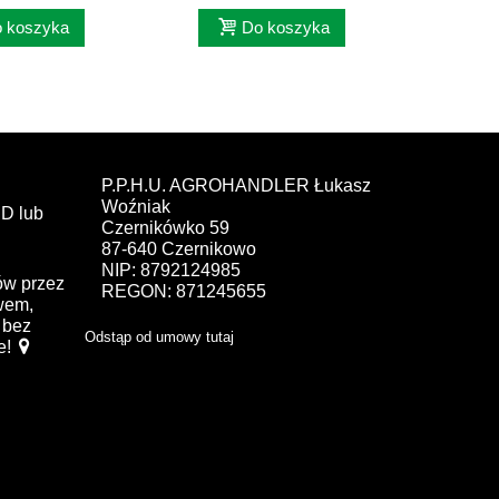
 koszyka
Do koszyka
P.P.H.U. AGROHANDLER Łukasz
Woźniak
D lub
Czernikówko 59
87-640 Czernikowo
NIP: 8792124985
ów przez
REGON: 871245655
ewem,
bez
Odstąp od umowy tutaj
e!