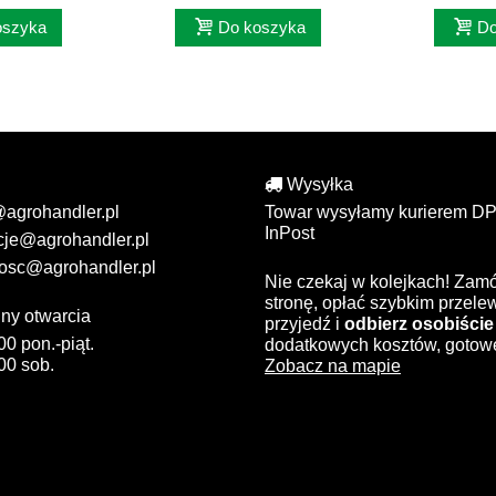
oszyka
Do koszyka
Do
Wysyłka
@agrohandler.pl
Towar wysyłamy kurierem DP
InPost
cje@agrohandler.pl
osc@agrohandler.pl
Nie czekaj w kolejkach! Zam
stronę, opłać szybkim przel
ny otwarcia
przyjedź i
odbierz osobiście
00 pon.-piąt.
dodatkowych kosztów, gotow
00 sob.
Zobacz na mapie