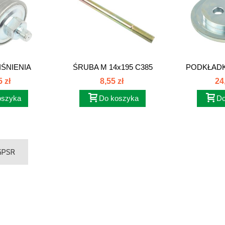
IŚNIENIA
ŚRUBA M 14x195 C385
PODKŁAD
ZA...
86161026
O
 zł
8,55 zł
24
oszyka
Do koszyka
Do
 GPSR