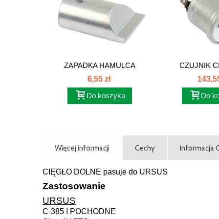
ZAPADKA HAMULCA
CZUJNIK C
RĘCZNEGO 80231005
POWIETR
6,55 zł
143,55
Do koszyka
Do k
Więcej informacji
Cechy
Informacja
CIĘGŁO DOLNE pasuje do URSUS
Zastosowanie
URSUS
C-385 I POCHODNE