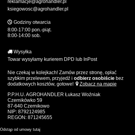
reklamacje@agrohandler.pl
ksiegowosc@agrohandler.pl
Godziny otwarcia
8:00-17:00 pon.-piąt.
8:00-14:00 sob.
Wysyłka
Towar wysyłamy kurierem DPD lub InPost
Nie czekaj w kolejkach! Zamów przez stronę, opłać
szybkim przelewem, przyjedź i
odbierz osobiście
bez
dodatkowych kosztów, gotowe!
Zobacz na mapie
P.P.H.U. AGROHANDLER Łukasz Woźniak
Czernikówko 59
87-640 Czernikowo
NIP: 8792124985
REGON: 871245655
Odstąp od umowy tutaj