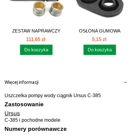
ZESTAW NAPRAWCZY
OSŁONA GUMOWA
OSI PRZEDNIEJ...
PEDAŁU...
111,65 zł
5,15 zł
Do koszyka
Do koszyka
Więcej informacji
Uszczelka pompy wody ciągnik Ursus C-385
Zastosowanie
Ursus
C-385 i pochodne modele
Numery porównawcze