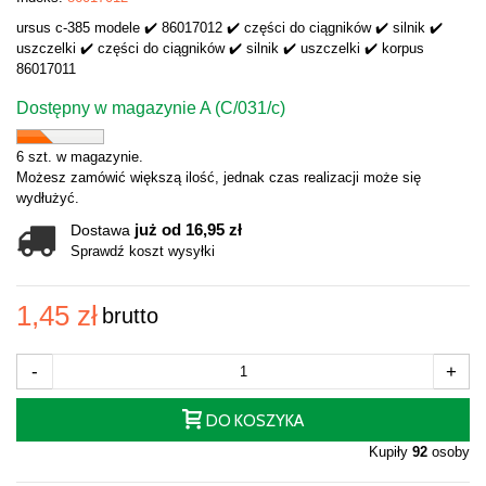
ursus c-385 modele ✔️ 86017012 ✔️ części do ciągników ✔️ silnik ✔️
uszczelki ✔️ części do ciągników ✔️ silnik ✔️ uszczelki ✔️ korpus
86017011
Dostępny w magazynie A (C/031/c)
6 szt. w magazynie.
Możesz zamówić większą ilość, jednak czas realizacji może się
wydłużyć.
już od 16,95 zł
Dostawa
Sprawdź koszt wysyłki
1,45 zł
brutto
-
+
DO KOSZYKA
Kupiły
92
osoby