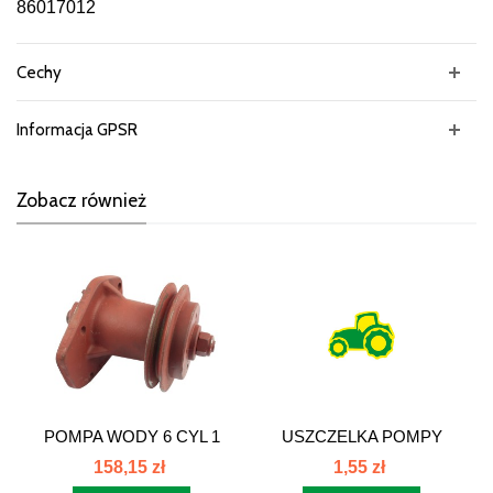
86017012
Cechy
Informacja GPSR
Zobacz również
POMPA WODY 6 CYL 1
USZCZELKA POMPY
PASEK WYSOKA...
WODY C-385 86017011
158,15 zł
1,55 zł