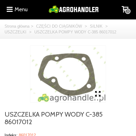
Menu
0
Strona główna
>
CZĘŚCI DO CIĄGNIKÓW
>
SILNIK
>
USZCZELKI
>
USZCZELKA POMPY WODY C-385 86017012
USZCZELKA POMPY WODY C-385
86017012
Indeks:
86017012