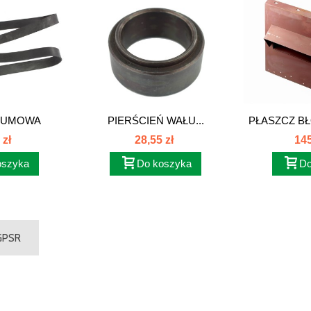
GUMOWA
PIERŚCIEŃ WAŁU...
PŁASZCZ BŁ
A...
 zł
28,55 zł
145
oszyka
Do koszyka
Do
 GPSR