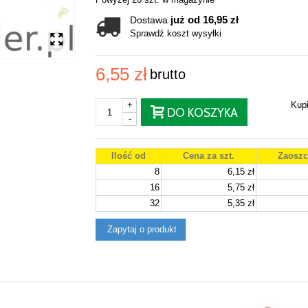
już od 16,95 zł
Dostawa
Sprawdź koszt wysyłki
6,55 zł
brutto
+
Kup
DO KOSZYKA
-
Ilość od
Cena za szt.
Zaoszc
8
6,15 zł
16
5,75 zł
32
5,35 zł
Zapytaj o produkt