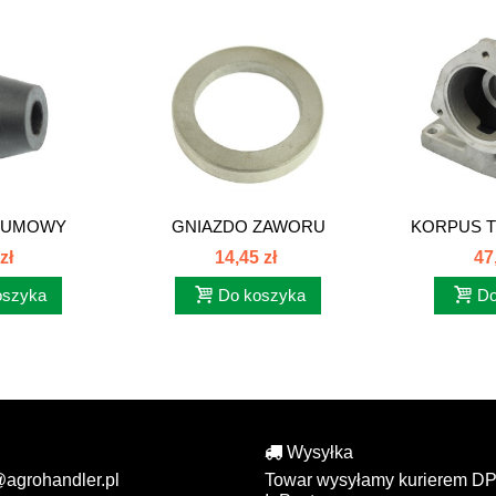
GUMOWY
GNIAZDO ZAWORU
KORPUS 
 C-385...
WYDECHOWEGO C-385...
OTWORU
zł
14,45 zł
47
oszyka
Do koszyka
Do
Wysyłka
@agrohandler.pl
Towar wysyłamy kurierem DP