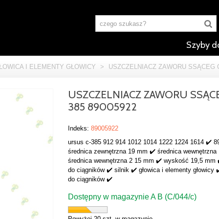
Szyby d
ŁOWICA I ELEMENTY GŁOWICY
>
USZCZELNIACZ ZAWORU SSĄCEG C-
USZCZELNIACZ ZAWORU SSĄCE
385 89005922
Indeks:
89005922
ursus c-385 912 914 1012 1014 1222 1224 1614 ✔️ 8
średnica zewnętrzna 19 mm ✔️ średnica wewnętrzna
średnica wewnętrzna 2 15 mm ✔️ wyskość 19,5 mm ✔
do ciągników ✔️ silnik ✔️ głowica i elementy głowicy 
do ciągników ✔️
Dostępny w magazynie A B (C/044/c)
Powyżej 20 szt. w magazynie