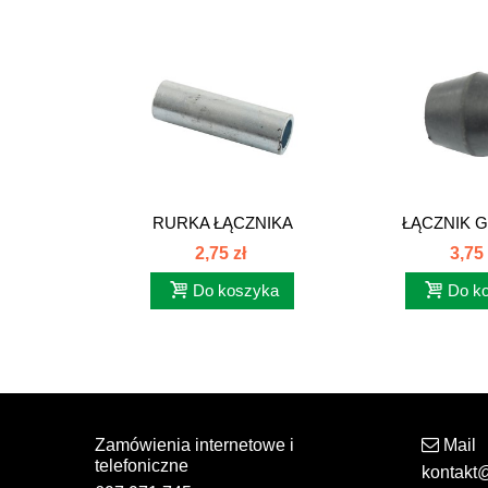
RURKA ŁĄCZNIKA
ŁĄCZNIK 
GUMOWEGO C-385...
TERMOSTATU
2,75 zł
3,75 
Do koszyka
Do k
Zamówienia internetowe i
Mail
telefoniczne
kontakt