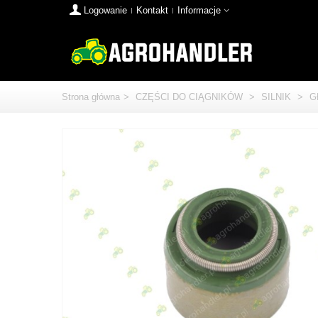
Logowanie
Kontakt
Informacje
Strona główna
>
CZĘŚCI DO CIĄGNIKÓW
>
SILNIK
>
G