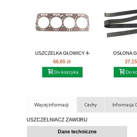
USZCZELKA GŁOWICY 4-
OSŁONA 
CYL 0...
BOCZN
66,65 zł
37,15
Do koszyka
Do k
Więcej informacji
Cechy
Informacja
USZCZELNIACZ ZAWORU
Dane techniczne