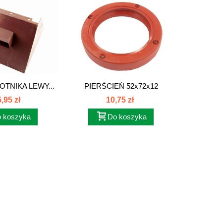
OTNIKA LEWY...
PIERŚCIEŃ 52x72x12
USZCZ
SILIKON 89002903
FIL
,95 zł
10,75 zł
 koszyka
Do koszyka