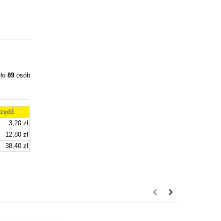
iło
89
osób
zędź
3,20 zł
12,80 zł
38,40 zł