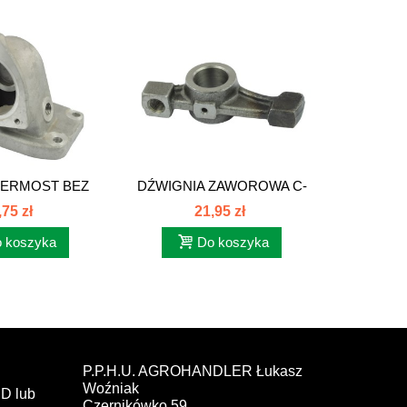
TERMOST BEZ
DŹWIGNIA ZAWOROWA C-
GNI
 C-385...
385 89005510
SSĄC
,75 zł
21,95 zł
 koszyka
Do koszyka
P.P.H.U. AGROHANDLER Łukasz
Woźniak
D lub
Czernikówko 59