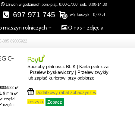
Dzwoń w godzinach pon.-piąt. 8:00-17:00, sob. 8:00-14:00
697 971 745
Twój koszyk
-
0,00 zł
0
o maszyn rolniczych
O nas - zdjęcia
385 89005922
G C-
Sposoby płatności: BLIK | Karta płatnicza
| Przelew błyskawiczny | Przelew zwykły
lub zapłać kurierowi przy odbiorze
9005922 ✔️
Dodatkowy rabat zobaczysz w
 1 9 mm ✔️
️ części
koszyku
Zobacz
✔️ części