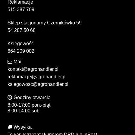
Reklamacje
515 387 709
Sklep stacjonarny Czernikówko 59
54 287 50 68
Księgowość
664 209 002
Mail
kontakt@agrohandler.pl
reklamacje@agrohandler.pl
ksiegowosc@agrohandler.pl
Godziny otwarcia
8:00-17:00 pon.-piąt.
8:00-14:00 sob.
Wysyłka
Towar wysyłamy kurierem DPD lub InPost