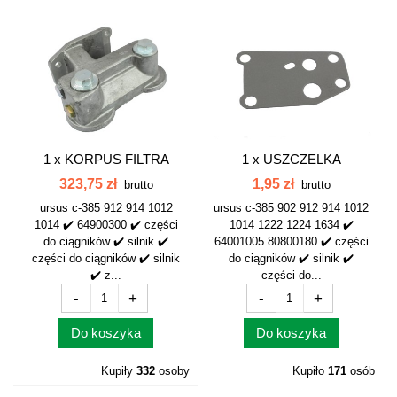
1 x
KORPUS FILTRA
1 x
USZCZELKA
OLEJU SILNIKA 6...
KORPUSU FILTRA
323,75 zł
1,95 zł
brutto
brutto
OLEJU...
ursus c-385 912 914 1012
ursus c-385 902 912 914 1012
1014 ✔️ 64900300 ✔️ części
1014 1222 1224 1634 ✔️
do ciągników ✔️ silnik ✔️
64001005 80800180 ✔️ części
części do ciągników ✔️ silnik
do ciągników ✔️ silnik ✔️
✔️ z...
części do...
-
+
-
+
Do koszyka
Do koszyka
Kupiły
332
osoby
Kupiło
171
osób