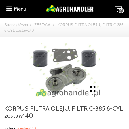
Menu
0
Strona główna
>
ZESTAW
>
KORPUS FILTRA OLEJU, FILTR C-385
6-CYL zestaw140
KORPUS FILTRA OLEJU, FILTR C-385 6-CYL
zestaw140
Indeks:
zestaw140