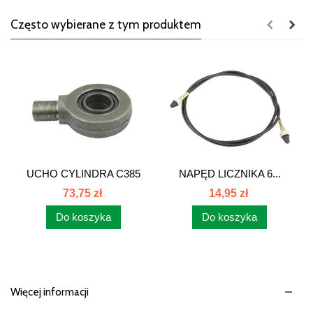
Często wybierane z tym produktem
UCHO CYLINDRA C385
NAPĘD LICZNIKA 6...
86409910
73,75 zł
14,95 zł
Do koszyka
Do koszyka
Więcej informacji