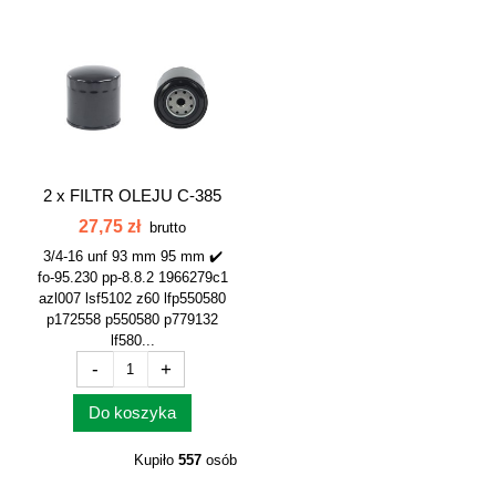
2 x
FILTR OLEJU C-385
ZETOR ZTS...
27,75 zł
brutto
3/4-16 unf 93 mm 95 mm ✔️
fo-95.230 pp-8.8.2 1966279c1
azl007 lsf5102 z60 lfp550580
p172558 p550580 p779132
lf580...
-
+
Do koszyka
Kupiło
557
osób