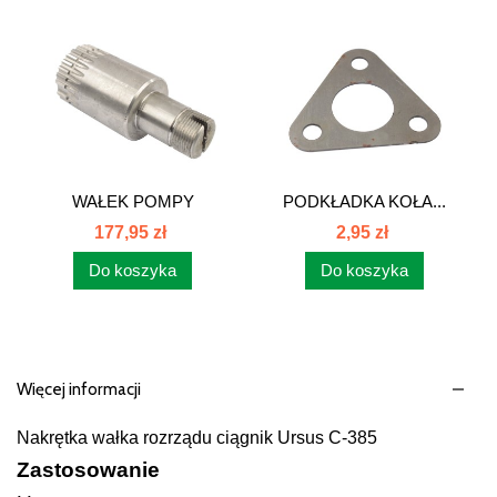
WAŁEK POMPY
PODKŁADKA KOŁA...
WTRYSKOWEJ NOWY...
177,95 zł
2,95 zł
Do koszyka
Do koszyka
Więcej informacji
Nakrętka wałka rozrządu ciągnik Ursus C-385
Zastosowanie