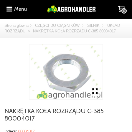
Menu
0
Strona główna
>
CZĘŚCI DO CIĄGNIKÓW
>
SILNIK
>
UKŁAD
ROZRZĄDU
>
NAKRĘTKA KOŁA ROZRZĄDU C-385 80004017
NAKRĘTKA KOŁA ROZRZĄDU C-385
80004017
Indeks:
80004017