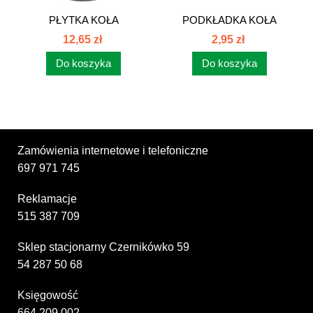
PŁYTKA KOŁA
PODKŁADKA KOŁA
POŚREDNIEGO C-385...
POŚREDNIEGO...
12,65 zł
2,95 zł
Do koszyka
Do koszyka
Zamówienia internetowe i telefoniczne
697 971 745
Reklamacje
515 387 709
Sklep stacjonarny Czernikówko 59
54 287 50 68
Księgowość
664 209 002