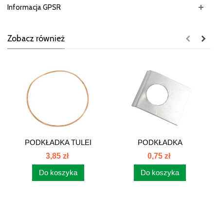
Informacja GPSR
Zobacz również
PODKŁADKA TULEI
PODKŁADKA
SILNIKA C-385...
ZABEZPIECZAJĄCA
3,85 zł
0,75 zł
STOPY...
Do koszyka
Do koszyka