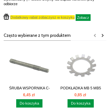
odbiorze
Dodatkowy rabat zobaczysz w koszyku
Zobacz
Często wybierane z tym produktem
ŚRUBA WSPORNIKA C-
PODKŁADKA MB 5 MB5
385 86005027
6,45 zł
0,85 zł
Do koszyka
Do koszyka