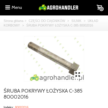
Menu
0
Strona główna
>
CZĘŚCI DO CIĄGNIKÓW
>
SILNIK
>
UKŁAD
KORBOWY
>
ŚRUBA POKRYWY ŁOŻYSKA C-385 80002016
ŚRUBA POKRYWY ŁOŻYSKA C-385
80002016
Indeks:
80002016