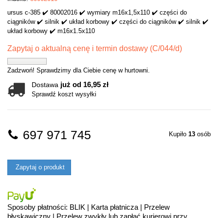
ursus c-385 ✔️ 80002016 ✔️ wymiary m16x1,5x110 ✔️ części do
ciągników ✔️ silnik ✔️ układ korbowy ✔️ części do ciągników ✔️ silnik ✔️
układ korbowy ✔️ m16x1.5x110
Zapytaj o aktualną cenę i termin dostawy (C/044/d)
Zadzwoń! Sprawdzimy dla Ciebie cenę w hurtowni.
już od 16,95 zł
Dostawa
Sprawdź koszt wysyłki
697 971 745
Kupiło
13
osób
Zapytaj o produkt
Sposoby płatności: BLIK | Karta płatnicza | Przelew
błyskawiczny | Przelew zwykły lub zapłać kurierowi przy