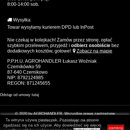
8:00-14:00 sob.
Wysyłka
Towar wysyłamy kurierem DPD lub InPost
Nie czekaj w kolejkach! Zamów przez stronę, opłać
szybkim przelewem, przyjedź i
odbierz osobiście
bez
dodatkowych kosztów, gotowe!
Zobacz na mapie
P.P.H.U. AGROHANDLER Łukasz Woźniak
Czernikówko 59
87-640 Czernikowo
NIP: 8792124985
REGON: 871245655
Odstąp od umowy tutaj
© 2020 by AGROHANDLER. Wszystkie prawa zastrzeżone
Ta witryna używa ciasteczek. Pozostając na stronie
Przełącz na wersję na komputer
zgadzasz się na ich użycie. Aby dowiedzieć się więcej
zamknij